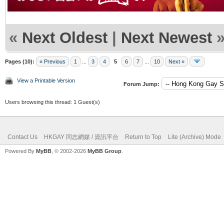
«
Next Oldest
|
Next Newest
Pages (10):
« Previous
1
...
3
4
5
6
7
...
10
Next »
View a Printable Version
Forum Jump:
Users browsing this thread: 1 Guest(s)
Contact Us
HKGAY 同志網媒 / 資訊平台
Return to Top
Lite (Archive) Mode
Powered By
MyBB
, © 2002-2026
MyBB Group
.