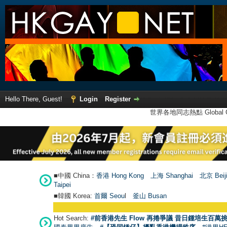
Hello There, Guest!
Login
Register
世界各地同志熱點 Global Ga
■中國 China：
香港 Hong Kong
上海 Shanghai
北京 Beij
Taipei
■韓國 Korea:
首爾 Seou
l
釜山 Busan
Hot Search:
#前香港先生 Flow 再捲爭議 昔日鍾培生百萬挑