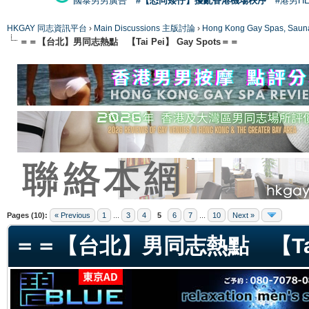
國泰男男廣告
#【恐同矮仔】擾亂香港機場秩序
#港男H
HKGAY 同志資訊平台
›
Main Discussions 主版討論
›
Hong Kong Gay Spas
＝＝【台北】男同志熱點 【Tai Pei】 Gay Spots＝＝
ge
Pages (10):
« Previous
1
...
3
4
5
6
7
...
10
Next »
＝＝【台北】男同志熱點 【Tai P