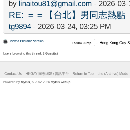
by
linaitou81@gmail.com
- 2026-03-
RE: ＝＝【台北】男同志熱點 【Ta
tg9894
- 2026-03-24, 03:25 PM
View a Printable Version
Forum Jump:
Users browsing this thread: 2 Guest(s)
Contact Us
HKGAY 同志網媒 / 資訊平台
Return to Top
Lite (Archive) Mode
Powered By
MyBB
, © 2002-2026
MyBB Group
.