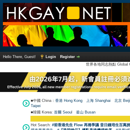
Hello There, Guest!
Login
Register
世界各地同志熱點 Global Ga
■中國 China：
香港 Hong Kong
上海 Shanghai
北京 Beij
Taipei
■韓國 Korea:
首爾 Seou
l
釜山 Busan
●
Hot Search:
#前香港先生 Flow 再捲爭議 昔日鍾培生百萬挑