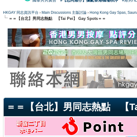
國泰男男廣告
#【恐同矮仔】擾亂香港機場秩序
#港男H
HKGAY 同志資訊平台
›
Main Discussions 主版討論
›
Hong Kong Gay Spas
＝＝【台北】男同志熱點 【Tai Pei】 Gay Spots＝＝
ge
＝＝【台北】男同志熱點 【Tai P