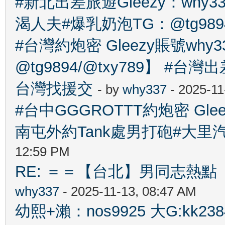
#新北出差旅遊Gleezy：wh
渴人夫#爆乳奶泡TG：@tg989
#台灣約炮密 Gleezy賬號why
@tg9894/@txy789】 
台灣找援交
- by
why337
- 2025-11
#台中GGGROTTT約炮密 Gle
南屯外約Tank處男打砲#大里
12:59 PM
RE: ＝＝【台北】男同志熱點 【Ta
why337
- 2025-11-13, 08:47 AM
幼熙+瀨：nos9925 大G:kk2