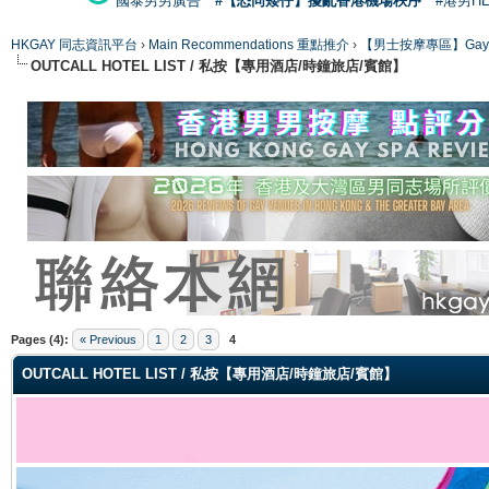
國泰男男廣告
#【恐同矮仔】擾亂香港機場秩序
#港男H
HKGAY 同志資訊平台
›
Main Recommendations 重點推介
›
【男士按摩專區】Gay Mas
OUTCALL HOTEL LIST / 私按【專用酒店/時鐘旅店/賓館】
ge
Pages (4):
« Previous
1
2
3
4
OUTCALL HOTEL LIST / 私按【專用酒店/時鐘旅店/賓館】