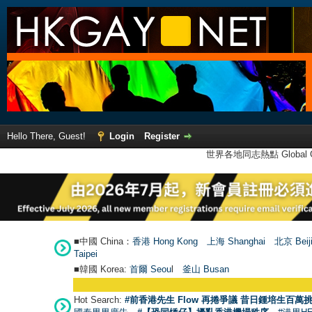
Hello There, Guest!
Login
Register
世界各地同志熱點 Global Ga
■中國 China：
香港 Hong Kong
上海 Shanghai
北京 Beij
Taipei
■韓國 Korea:
首爾 Seou
l
釜山 Busan
Hot Search:
#前香港先生 Flow 再捲爭議 昔日鍾培生百萬挑