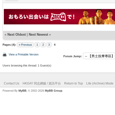
«
Next Oldest
|
Next Newest
»
Pages (4):
« Previous
1
2
3
4
View a Printable Version
Forum Jump:
Users browsing this thread: 1 Guest(s)
Contact Us
HKGAY 同志網媒 / 資訊平台
Return to Top
Lite (Archive) Mode
Powered By
MyBB
, © 2002-2026
MyBB Group
.