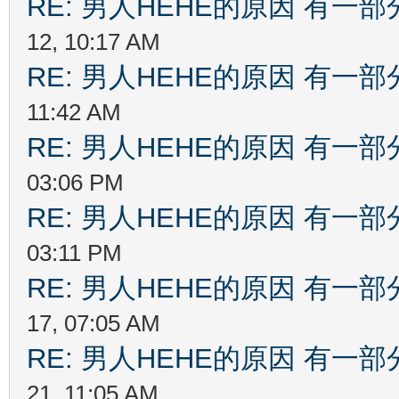
RE: 男人HEHE的原因 有一
12, 10:17 AM
RE: 男人HEHE的原因 有一
11:42 AM
RE: 男人HEHE的原因 有一
03:06 PM
RE: 男人HEHE的原因 有一
03:11 PM
RE: 男人HEHE的原因 有一
17, 07:05 AM
RE: 男人HEHE的原因 有一
21, 11:05 AM