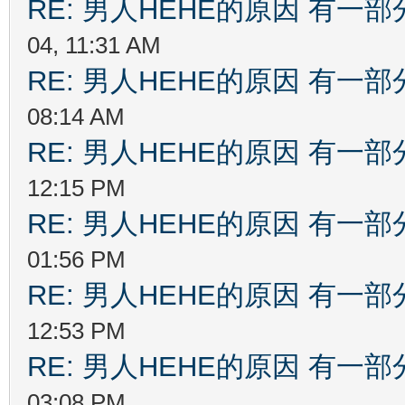
RE: 男人HEHE的原因 有一
04, 11:31 AM
RE: 男人HEHE的原因 有一
08:14 AM
RE: 男人HEHE的原因 有一
12:15 PM
RE: 男人HEHE的原因 有一
01:56 PM
RE: 男人HEHE的原因 有一
12:53 PM
RE: 男人HEHE的原因 有一
03:08 PM