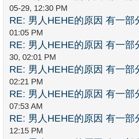
05-29, 12:30 PM
RE: 男人HEHE的原因 有一
01:05 PM
RE: 男人HEHE的原因 有一
30, 02:01 PM
RE: 男人HEHE的原因 有一
02:21 PM
RE: 男人HEHE的原因 有一
07:53 AM
RE: 男人HEHE的原因 有一
12:15 PM