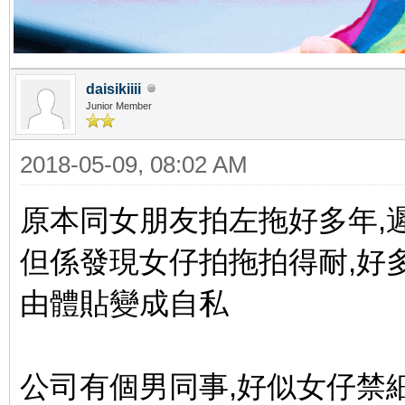
daisikiiii
Junior Member
2018-05-09, 08:02 AM
原本同女朋友拍左拖好多年,
但係發現女仔拍拖拍得耐,好
由體貼變成自私
公司有個男同事,好似女仔禁細