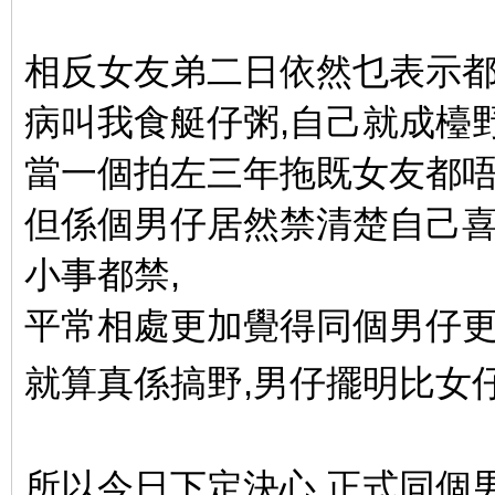
相反女友弟二日依然乜表示都
病叫我食艇仔粥,自己就成檯
當一個拍左三年拖既女友都唔
但係個男仔居然禁清楚自己喜
小事都禁,
平常相處更加覺得同個男仔
就算真係搞野,男仔擺明比女
所以今日下定決心,正式同個男