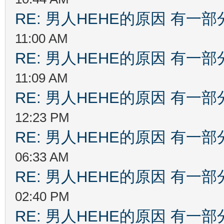
RE: 男人HEHE的原因 有一
11:00 AM
RE: 男人HEHE的原因 有一
11:09 AM
RE: 男人HEHE的原因 有一
12:23 PM
RE: 男人HEHE的原因 有一
06:33 AM
RE: 男人HEHE的原因 有一
02:40 PM
RE: 男人HEHE的原因 有一