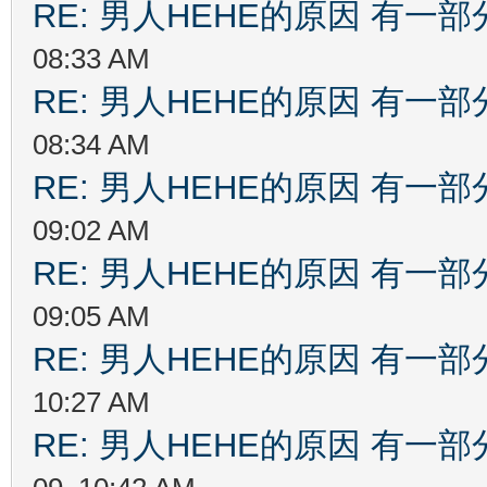
RE: 男人HEHE的原因 有一
08:33 AM
RE: 男人HEHE的原因 有一
08:34 AM
RE: 男人HEHE的原因 有一
09:02 AM
RE: 男人HEHE的原因 有一
09:05 AM
RE: 男人HEHE的原因 有一
10:27 AM
RE: 男人HEHE的原因 有一