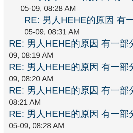
05-09, 08:28 AM
RE: 男人HEHE的原因 
05-09, 08:31 AM
RE: 男人HEHE的原因 有一
09, 08:19 AM
RE: 男人HEHE的原因 有一
09, 08:20 AM
RE: 男人HEHE的原因 有一
08:21 AM
RE: 男人HEHE的原因 有一
05-09, 08:28 AM