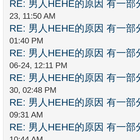
RE: 男人HEHE的原因 有一
23, 11:50 AM
RE: 男人HEHE的原因 有一
01:40 PM
RE: 男人HEHE的原因 有一
06-24, 12:11 PM
RE: 男人HEHE的原因 有一
30, 02:48 PM
RE: 男人HEHE的原因 有一
09:31 AM
RE: 男人HEHE的原因 有一
10:44 AM