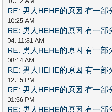
10:12 AM
RE: 男人HEHE的原因 有一
10:25 AM
RE: 男人HEHE的原因 有一
04, 11:31 AM
RE: 男人HEHE的原因 有一
08:14 AM
RE: 男人HEHE的原因 有一
12:15 PM
RE: 男人HEHE的原因 有一
01:56 PM
RE: 男人HEHE的原因 有一