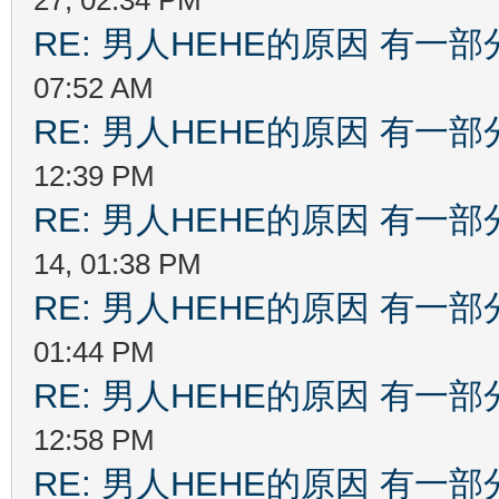
RE: 男人HEHE的原因 有一
07:52 AM
RE: 男人HEHE的原因 有一
12:39 PM
RE: 男人HEHE的原因 有一
14, 01:38 PM
RE: 男人HEHE的原因 有一
01:44 PM
RE: 男人HEHE的原因 有一
12:58 PM
RE: 男人HEHE的原因 有一