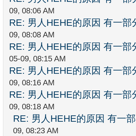
09, 08:06 AM
RE: 男人HEHE的原因 有一
09, 08:08 AM
RE: 男人HEHE的原因 有一
05-09, 08:15 AM
RE: 男人HEHE的原因 有一
09, 08:16 AM
RE: 男人HEHE的原因 有一
09, 08:18 AM
RE: 男人HEHE的原因 有
09, 08:23 AM