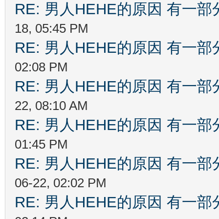
RE: 男人HEHE的原因 有一
18, 05:45 PM
RE: 男人HEHE的原因 有一
02:08 PM
RE: 男人HEHE的原因 有一
22, 08:10 AM
RE: 男人HEHE的原因 有一
01:45 PM
RE: 男人HEHE的原因 有一
06-22, 02:02 PM
RE: 男人HEHE的原因 有一