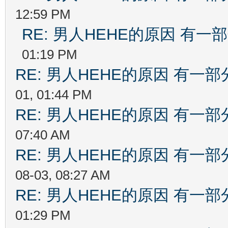
12:59 PM
RE: 男人HEHE的原因 有
01:19 PM
RE: 男人HEHE的原因 有一
01, 01:44 PM
RE: 男人HEHE的原因 有一
07:40 AM
RE: 男人HEHE的原因 有一
08-03, 08:27 AM
RE: 男人HEHE的原因 有一
01:29 PM