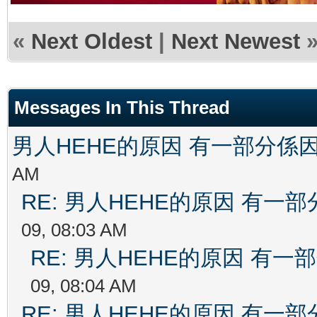
«
Next Oldest
|
Next Newest
Messages In This Thread
男人HEHE的原因 有一部分係
AM
RE: 男人HEHE的原因 有一
09, 08:03 AM
RE: 男人HEHE的原因 有
09, 08:04 AM
RE: 男人HEHE的原因 有一