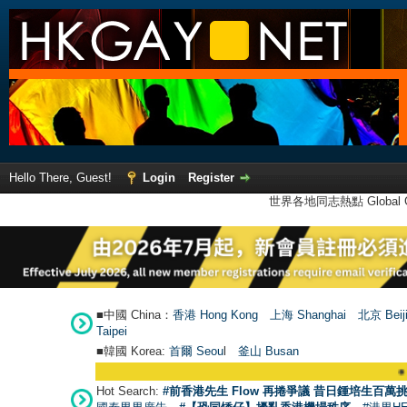
Hello There, Guest!
Login
Register
世界各地同志熱點 Global Ga
■中國 China：
香港 Hong Kong
上海 Shanghai
北京 Beij
Taipei
■韓國 Korea:
首爾 Seou
l
釜山 Busan
●
【號外】HKGAY
Hot Search:
#前香港先生 Flow 再捲爭議 昔日鍾培生百萬挑