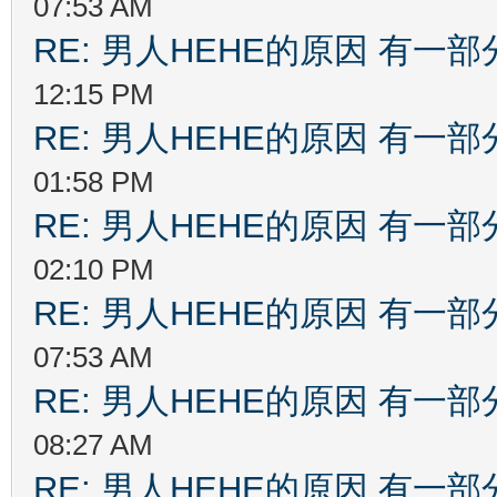
07:53 AM
RE: 男人HEHE的原因 有一
12:15 PM
RE: 男人HEHE的原因 有一
01:58 PM
RE: 男人HEHE的原因 有一
02:10 PM
RE: 男人HEHE的原因 有一
07:53 AM
RE: 男人HEHE的原因 有一
08:27 AM
RE: 男人HEHE的原因 有一