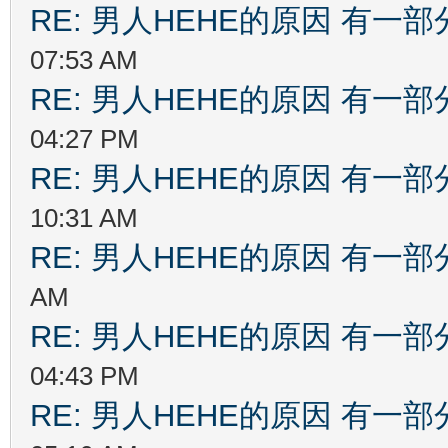
RE: 男人HEHE的原因 有一
07:53 AM
RE: 男人HEHE的原因 有一
04:27 PM
RE: 男人HEHE的原因 有一
10:31 AM
RE: 男人HEHE的原因 有一
AM
RE: 男人HEHE的原因 有一
04:43 PM
RE: 男人HEHE的原因 有一