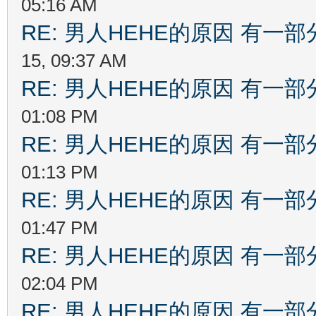
05:16 AM
RE: 男人HEHE的原因 有一
15, 09:37 AM
RE: 男人HEHE的原因 有一
01:08 PM
RE: 男人HEHE的原因 有一
01:13 PM
RE: 男人HEHE的原因 有一
01:47 PM
RE: 男人HEHE的原因 有一
02:04 PM
RE: 男人HEHE的原因 有一