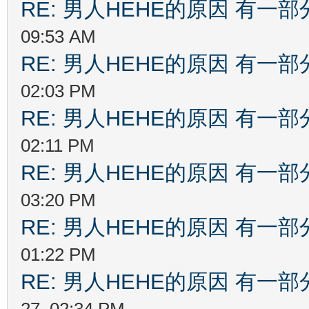
RE: 男人HEHE的原因 有一
09:53 AM
RE: 男人HEHE的原因 有一
02:03 PM
RE: 男人HEHE的原因 有一
02:11 PM
RE: 男人HEHE的原因 有一
03:20 PM
RE: 男人HEHE的原因 有一
01:22 PM
RE: 男人HEHE的原因 有一
27, 02:34 PM