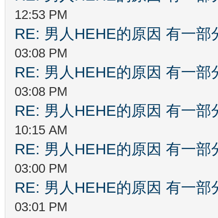
12:53 PM
RE: 男人HEHE的原因 有一
03:08 PM
RE: 男人HEHE的原因 有一
03:08 PM
RE: 男人HEHE的原因 有一
10:15 AM
RE: 男人HEHE的原因 有一
03:00 PM
RE: 男人HEHE的原因 有一
03:01 PM