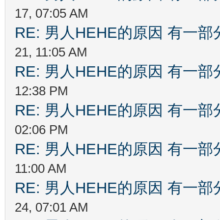
17, 07:05 AM
RE: 男人HEHE的原因 有一
21, 11:05 AM
RE: 男人HEHE的原因 有一
12:38 PM
RE: 男人HEHE的原因 有一
02:06 PM
RE: 男人HEHE的原因 有一
11:00 AM
RE: 男人HEHE的原因 有一
24, 07:01 AM