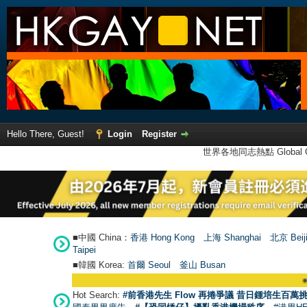
Hello There, Guest!
Login
Register
世界各地同志熱點 Global Ga
■中國 China：
香港 Hong Kong
上海 Shanghai
北京 Beij
Taipei
■韓國 Korea:
首爾 Seou
l
釜山 Busan
●
【號外】HKGA
Hot Search:
#前香港先生 Flow 再捲爭議 昔日鍾培生百萬挑