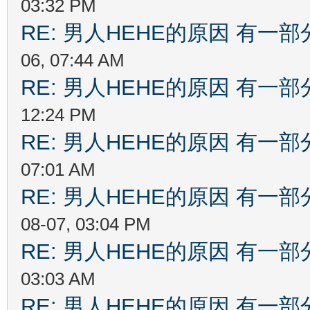
03:32 PM
RE: 男人HEHE的原因 有一
06, 07:44 AM
RE: 男人HEHE的原因 有一
12:24 PM
RE: 男人HEHE的原因 有一
07:01 AM
RE: 男人HEHE的原因 有一
08-07, 03:04 PM
RE: 男人HEHE的原因 有一
03:03 AM
RE: 男人HEHE的原因 有一