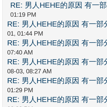
RE: 男人HEHE的原因 有
01:19 PM
RE: 男人HEHE的原因 有一
01, 01:44 PM
RE: 男人HEHE的原因 有一
07:40 AM
RE: 男人HEHE的原因 有一
08-03, 08:27 AM
RE: 男人HEHE的原因 有一
01:29 PM
RE: 男人HEHE的原因 有一