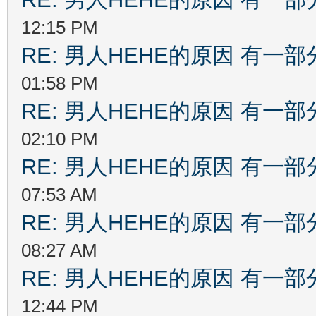
12:15 PM
RE: 男人HEHE的原因 有一
01:58 PM
RE: 男人HEHE的原因 有一
02:10 PM
RE: 男人HEHE的原因 有一
07:53 AM
RE: 男人HEHE的原因 有一
08:27 AM
RE: 男人HEHE的原因 有一
12:44 PM