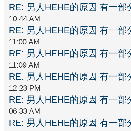
RE: 男人HEHE的原因 有一
10:44 AM
RE: 男人HEHE的原因 有一
11:00 AM
RE: 男人HEHE的原因 有一
11:09 AM
RE: 男人HEHE的原因 有一
12:23 PM
RE: 男人HEHE的原因 有一
06:33 AM
RE: 男人HEHE的原因 有一