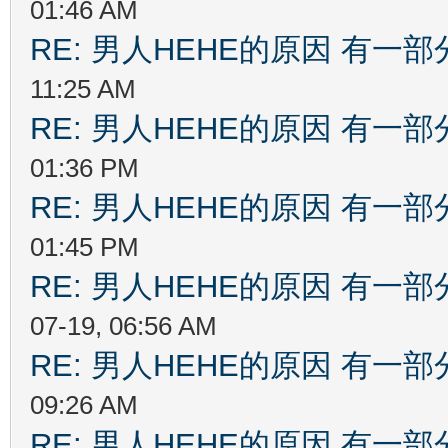
01:46 AM
RE: 男人HEHE的原因 有一
11:25 AM
RE: 男人HEHE的原因 有一
01:36 PM
RE: 男人HEHE的原因 有一
01:45 PM
RE: 男人HEHE的原因 有一
07-19, 06:56 AM
RE: 男人HEHE的原因 有一
09:26 AM
RE: 男人HEHE的原因 有一