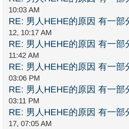
10:03 AM
RE: 男人HEHE的原因 有一
12, 10:17 AM
RE: 男人HEHE的原因 有一
11:42 AM
RE: 男人HEHE的原因 有一
03:06 PM
RE: 男人HEHE的原因 有一
03:11 PM
RE: 男人HEHE的原因 有一
17, 07:05 AM