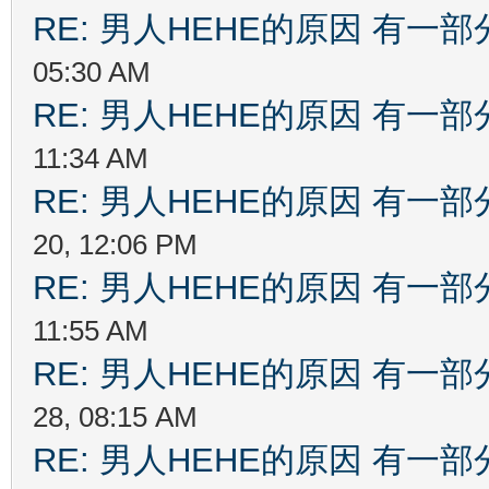
RE: 男人HEHE的原因 有一
05:30 AM
RE: 男人HEHE的原因 有一
11:34 AM
RE: 男人HEHE的原因 有一
20, 12:06 PM
RE: 男人HEHE的原因 有一
11:55 AM
RE: 男人HEHE的原因 有一
28, 08:15 AM
RE: 男人HEHE的原因 有一