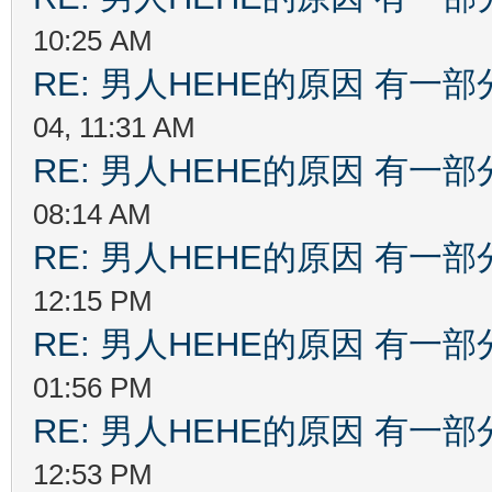
10:25 AM
RE: 男人HEHE的原因 有一
04, 11:31 AM
RE: 男人HEHE的原因 有一
08:14 AM
RE: 男人HEHE的原因 有一
12:15 PM
RE: 男人HEHE的原因 有一
01:56 PM
RE: 男人HEHE的原因 有一
12:53 PM