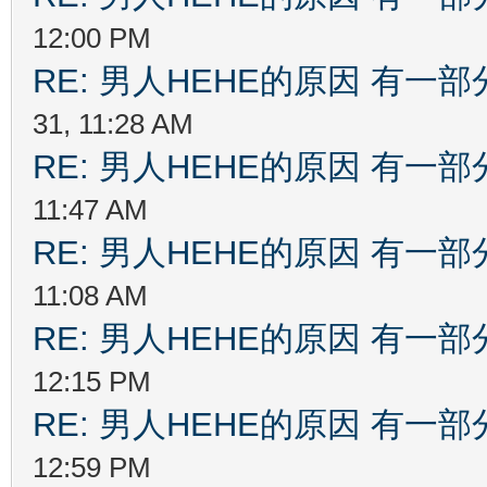
12:00 PM
RE: 男人HEHE的原因 有一
31, 11:28 AM
RE: 男人HEHE的原因 有一
11:47 AM
RE: 男人HEHE的原因 有一
11:08 AM
RE: 男人HEHE的原因 有一
12:15 PM
RE: 男人HEHE的原因 有一
12:59 PM