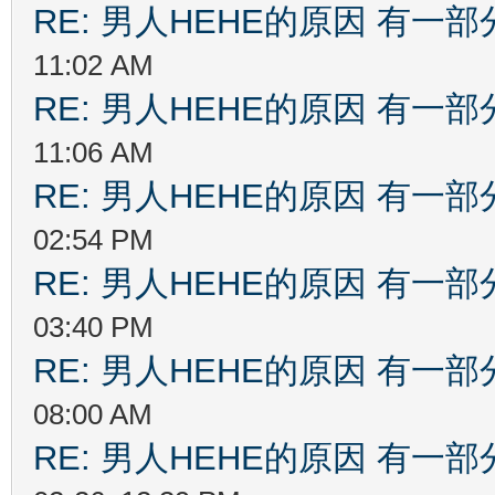
RE: 男人HEHE的原因 有一
11:02 AM
RE: 男人HEHE的原因 有一
11:06 AM
RE: 男人HEHE的原因 有一
02:54 PM
RE: 男人HEHE的原因 有一
03:40 PM
RE: 男人HEHE的原因 有一
08:00 AM
RE: 男人HEHE的原因 有一