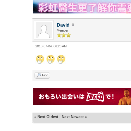
David
Member
2018-07-04, 06:26 AM
Find
«
Next Oldest
|
Next Newest
»