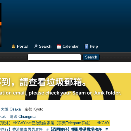
Portal
Search
Calendar
Help
大阪 Osaka
京都 Kyoto
kok
清邁 Chiangmai
.net已啟動自家製【群聚Telegram群組】 HKGAY.net has already opened a ho
愛同行】香港國泰男男廣告
#【恐同矮仔】擾亂香港機場秩序
#