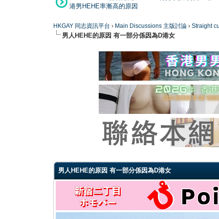
港男HEHE率漸高的原因
HKGAY 同志資訊平台
›
Main Discussions 主版討論
›
Straight
男人HEHE的原因 有一部分係因為D港女
0 Vote(s) - 0 Average
1
2
3
4
5
男人HEHE的原因 有一部分係因為D港女