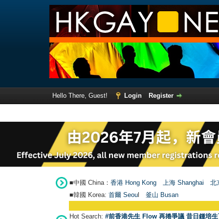
Hello There, Guest!
Login
Register
■中國 China：
香港 Hong Kong
上海 Shanghai
北京
■韓國 Korea:
首爾 Seou
l
釜山 Busan
Hot Search:
#前香港先生 Flow 再捲爭議 昔日鍾培生