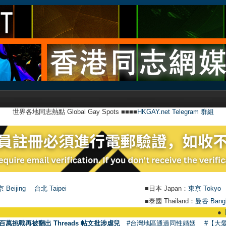
世界各地同志熱點 Global Gay Spots ■■■■
HKGAY.net Telegram 群組
 Beijing
台北 Taipei
■日本 Japan：
東京 Tokyo
■泰國 Thailand：
曼谷 Bang
●
【號外】HKGAY
百萬挑戰再被翻出 Threads 帖文批涉虐兒
#台灣地區通過同性婚姻
#【大