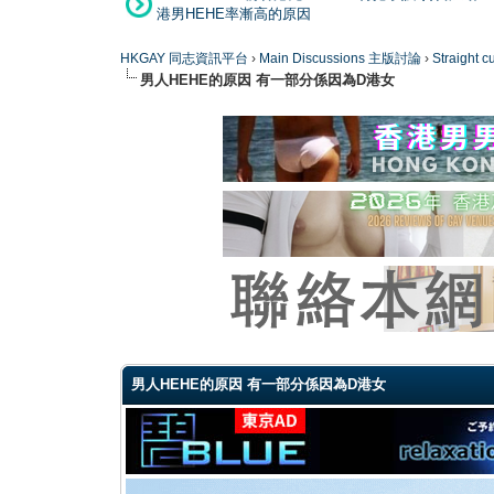
港男HEHE率漸高的原因
HKGAY 同志資訊平台
›
Main Discussions 主版討論
›
Straight
男人HEHE的原因 有一部分係因為D港女
0 Vote(s) - 0 Average
1
2
3
4
5
男人HEHE的原因 有一部分係因為D港女