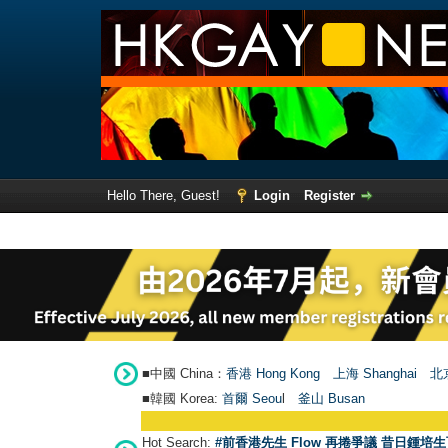
Hello There, Guest!
Login
Register
■中國 China：
香港 Hong Kong
上海 Shanghai
北京
■韓國 Korea:
首爾 Seou
l
釜山 Busan
Hot Search:
#前香港先生 Flow 再捲爭議 昔日鍾培生