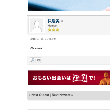
貝湯美
Member
2018-07-16, 01:36 PM
Wakwak
Find
«
Next Oldest
|
Next Newest
»