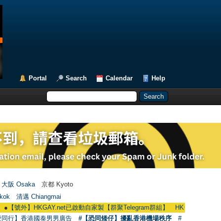
Portal
Search
Calendar
Help
大阪 Osaka
京都 Kyoto
kok
清邁 Chiangmai
GAY.net已啟動自家製【群聚Telegram群組】 HKGAY.net has already opened a
愛同行】香港國泰男男廣告
#【恐同矮仔】擾亂香港機場秩序
#