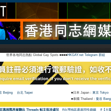
世界各地同志熱點 Global Gay Spots ■■■■
HKGAY.net Telegram 群組
 Beijing
台北 Taipei
■日本 Japan：
東京 Tokyo
■泰國 Thailand：
曼谷 Bang
●
【號外】HK
百萬挑戰再被翻出 Threads 帖文批涉虐兒
#台灣地區通過同性婚姻
#【大