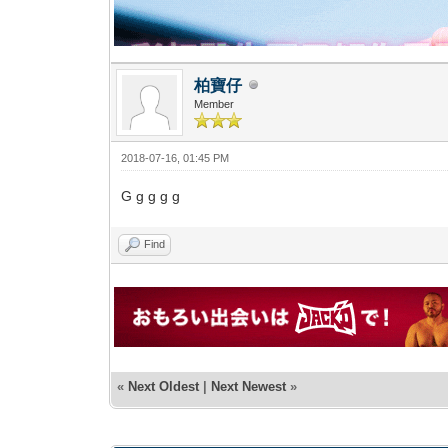
柏寶仔
Member
2018-07-16, 01:45 PM
G g g g g
Find
«
Next Oldest
|
Next Newest
»