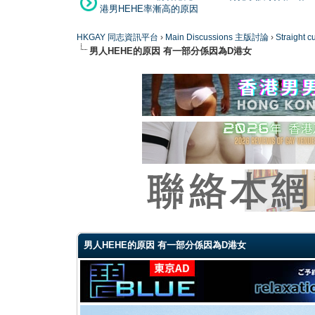
港男HEHE率漸高的原因
HKGAY 同志資訊平台
›
Main Discussions 主版討論
›
Straight
男人HEHE的原因 有一部分係因為D港女
0 Vote(s) - 0 Average
1
2
3
4
5
男人HEHE的原因 有一部分係因為D港女