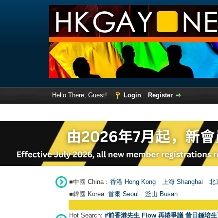
Hello There, Guest!
Login
Register
■中國 China：
香港 Hong Kong
上海 Shanghai
北京
■韓國 Korea:
首爾 Seou
l
釜山 Busan
Hot Search:
#前香港先生 Flow 再捲爭議 昔日鍾培生