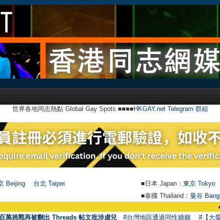
世界各地同志熱點 Global Gay Spots ■■■■
HKGAY.net Telegram 群組
 Beijing
台北 Taipei
■日本 Japan：
東京 Tokyo
■泰國 Thailand：
曼谷 Bang
●
【號外】HKGA
百萬挑戰再被翻出 Threads 帖文批涉虐兒
#台灣地區通過同性婚姻
#【大