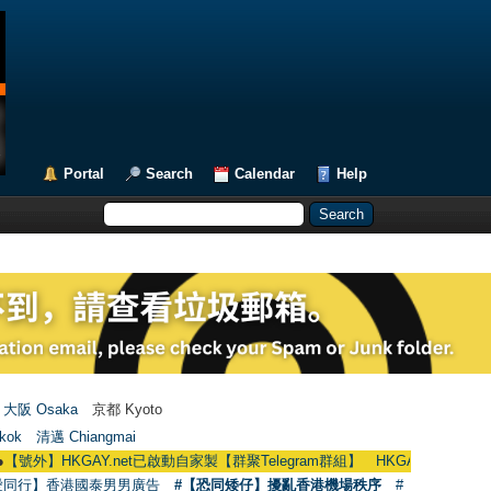
Portal
Search
Calendar
Help
大阪 Osaka
京都 Kyoto
kok
清邁 Chiangmai
Y.net已啟動自家製【群聚Telegram群組】 HKGAY.net has already opened a 
愛同行】香港國泰男男廣告
#【恐同矮仔】擾亂香港機場秩序
#