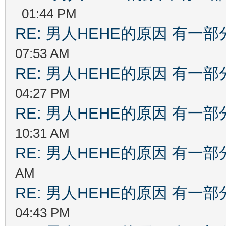
01:44 PM
RE: 男人HEHE的原因 有一
07:53 AM
RE: 男人HEHE的原因 有一
04:27 PM
RE: 男人HEHE的原因 有一
10:31 AM
RE: 男人HEHE的原因 有一
AM
RE: 男人HEHE的原因 有一
04:43 PM