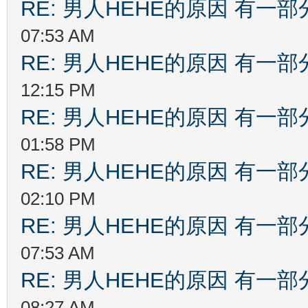
RE: 男人HEHE的原因 有一
07:53 AM
RE: 男人HEHE的原因 有一
12:15 PM
RE: 男人HEHE的原因 有一
01:58 PM
RE: 男人HEHE的原因 有一
02:10 PM
RE: 男人HEHE的原因 有一
07:53 AM
RE: 男人HEHE的原因 有一
08:27 AM