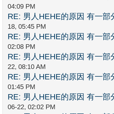
04:09 PM
RE: 男人HEHE的原因 有一
18, 05:45 PM
RE: 男人HEHE的原因 有一
02:08 PM
RE: 男人HEHE的原因 有一
22, 08:10 AM
RE: 男人HEHE的原因 有一
01:45 PM
RE: 男人HEHE的原因 有一
06-22, 02:02 PM