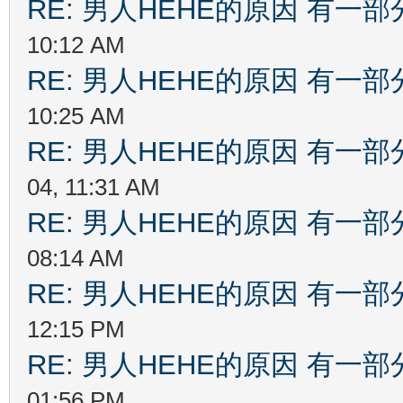
RE: 男人HEHE的原因 有一
10:12 AM
RE: 男人HEHE的原因 有一
10:25 AM
RE: 男人HEHE的原因 有一
04, 11:31 AM
RE: 男人HEHE的原因 有一
08:14 AM
RE: 男人HEHE的原因 有一
12:15 PM
RE: 男人HEHE的原因 有一
01:56 PM