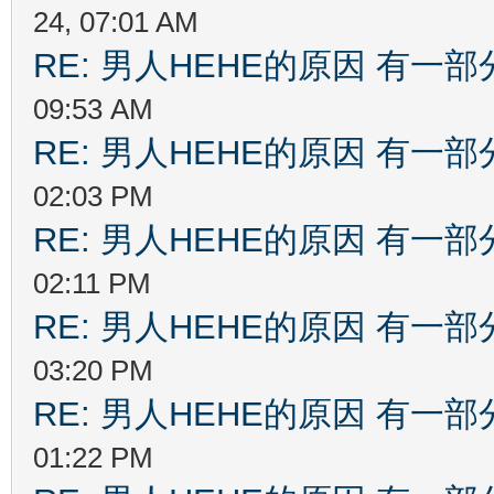
24, 07:01 AM
RE: 男人HEHE的原因 有一
09:53 AM
RE: 男人HEHE的原因 有一
02:03 PM
RE: 男人HEHE的原因 有一
02:11 PM
RE: 男人HEHE的原因 有一
03:20 PM
RE: 男人HEHE的原因 有一
01:22 PM