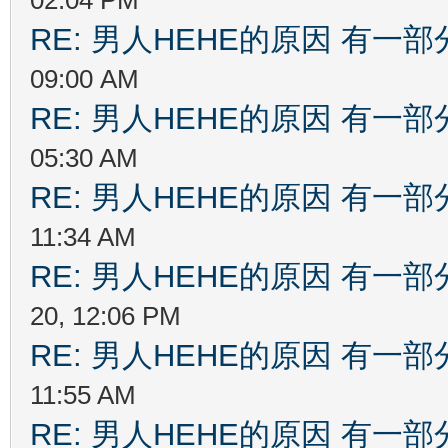
RE: 男人HEHE的原因 有一
09:00 AM
RE: 男人HEHE的原因 有一
05:30 AM
RE: 男人HEHE的原因 有一
11:34 AM
RE: 男人HEHE的原因 有一
20, 12:06 PM
RE: 男人HEHE的原因 有一
11:55 AM
RE: 男人HEHE的原因 有一