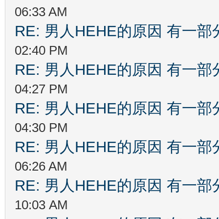
06:33 AM
RE: 男人HEHE的原因 有一
02:40 PM
RE: 男人HEHE的原因 有一
04:27 PM
RE: 男人HEHE的原因 有一
04:30 PM
RE: 男人HEHE的原因 有一
06:26 AM
RE: 男人HEHE的原因 有一
10:03 AM