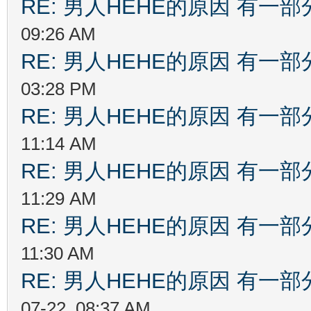
RE: 男人HEHE的原因 有一
09:26 AM
RE: 男人HEHE的原因 有一
03:28 PM
RE: 男人HEHE的原因 有一
11:14 AM
RE: 男人HEHE的原因 有一
11:29 AM
RE: 男人HEHE的原因 有一
11:30 AM
RE: 男人HEHE的原因 有一
07-22, 08:37 AM