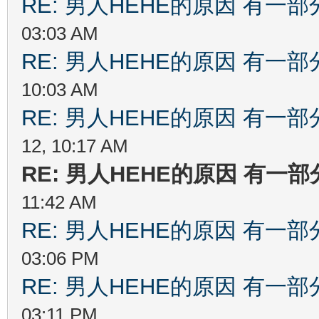
RE: 男人HEHE的原因 有一
03:03 AM
RE: 男人HEHE的原因 有一
10:03 AM
RE: 男人HEHE的原因 有一
12, 10:17 AM
RE: 男人HEHE的原因 有一
11:42 AM
RE: 男人HEHE的原因 有一
03:06 PM
RE: 男人HEHE的原因 有一
03:11 PM