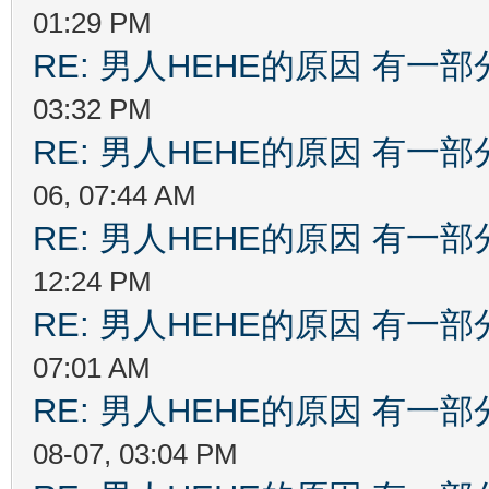
01:29 PM
RE: 男人HEHE的原因 有一
03:32 PM
RE: 男人HEHE的原因 有一
06, 07:44 AM
RE: 男人HEHE的原因 有一
12:24 PM
RE: 男人HEHE的原因 有一
07:01 AM
RE: 男人HEHE的原因 有一
08-07, 03:04 PM