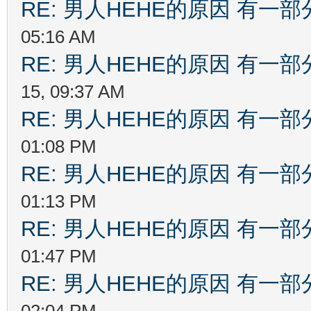
RE: 男人HEHE的原因 有一
05:16 AM
RE: 男人HEHE的原因 有一
15, 09:37 AM
RE: 男人HEHE的原因 有一
01:08 PM
RE: 男人HEHE的原因 有一
01:13 PM
RE: 男人HEHE的原因 有一
01:47 PM
RE: 男人HEHE的原因 有一
02:04 PM