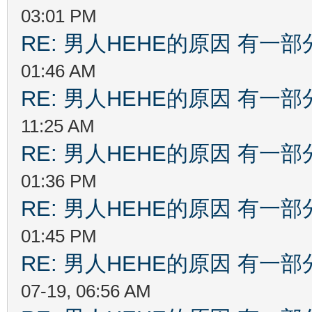
03:01 PM
RE: 男人HEHE的原因 有一
01:46 AM
RE: 男人HEHE的原因 有一
11:25 AM
RE: 男人HEHE的原因 有一
01:36 PM
RE: 男人HEHE的原因 有一
01:45 PM
RE: 男人HEHE的原因 有一
07-19, 06:56 AM