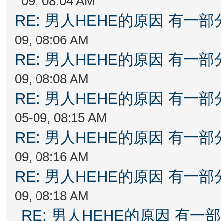
09, 08:04 AM
RE: 男人HEHE的原因 有一
09, 08:06 AM
RE: 男人HEHE的原因 有一
09, 08:08 AM
RE: 男人HEHE的原因 有一
05-09, 08:15 AM
RE: 男人HEHE的原因 有一
09, 08:16 AM
RE: 男人HEHE的原因 有一
09, 08:18 AM
RE: 男人HEHE的原因 有