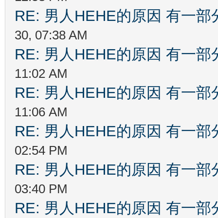
RE: 男人HEHE的原因 有一
30, 07:38 AM
RE: 男人HEHE的原因 有一
11:02 AM
RE: 男人HEHE的原因 有一
11:06 AM
RE: 男人HEHE的原因 有一
02:54 PM
RE: 男人HEHE的原因 有一
03:40 PM
RE: 男人HEHE的原因 有一