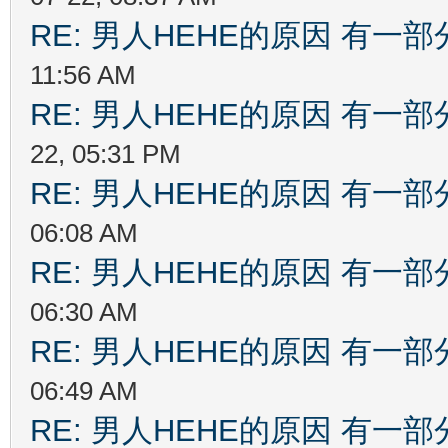
RE: 男人HEHE的原因 有一
11:56 AM
RE: 男人HEHE的原因 有一
22, 05:31 PM
RE: 男人HEHE的原因 有一
06:08 AM
RE: 男人HEHE的原因 有一
06:30 AM
RE: 男人HEHE的原因 有一
06:49 AM
RE: 男人HEHE的原因 有一