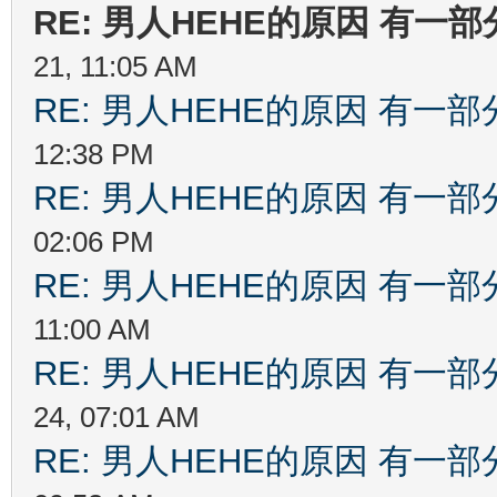
RE: 男人HEHE的原因 有一
21, 11:05 AM
RE: 男人HEHE的原因 有一
12:38 PM
RE: 男人HEHE的原因 有一
02:06 PM
RE: 男人HEHE的原因 有一
11:00 AM
RE: 男人HEHE的原因 有一
24, 07:01 AM
RE: 男人HEHE的原因 有一