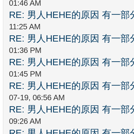
01:46 AM
RE: 男人HEHE的原因 有一
11:25 AM
RE: 男人HEHE的原因 有一
01:36 PM
RE: 男人HEHE的原因 有一
01:45 PM
RE: 男人HEHE的原因 有一
07-19, 06:56 AM
RE: 男人HEHE的原因 有一
09:26 AM
RE: 男人HEHE的原因 有一