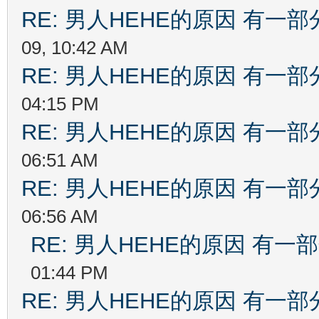
RE: 男人HEHE的原因 有一
09, 10:42 AM
RE: 男人HEHE的原因 有一
04:15 PM
RE: 男人HEHE的原因 有一
06:51 AM
RE: 男人HEHE的原因 有一
06:56 AM
RE: 男人HEHE的原因 有
01:44 PM
RE: 男人HEHE的原因 有一