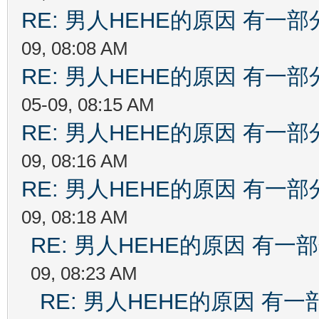
RE: 男人HEHE的原因 有一
09, 08:08 AM
RE: 男人HEHE的原因 有一
05-09, 08:15 AM
RE: 男人HEHE的原因 有一
09, 08:16 AM
RE: 男人HEHE的原因 有一
09, 08:18 AM
RE: 男人HEHE的原因 有
09, 08:23 AM
RE: 男人HEHE的原因 有