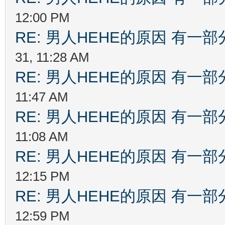
12:00 PM
RE: 男人HEHE的原因 有一
31, 11:28 AM
RE: 男人HEHE的原因 有一
11:47 AM
RE: 男人HEHE的原因 有一
11:08 AM
RE: 男人HEHE的原因 有一
12:15 PM
RE: 男人HEHE的原因 有一
12:59 PM