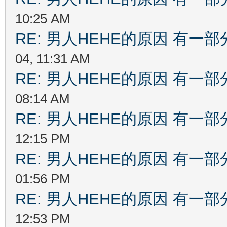
10:25 AM
RE: 男人HEHE的原因 有一
04, 11:31 AM
RE: 男人HEHE的原因 有一
08:14 AM
RE: 男人HEHE的原因 有一
12:15 PM
RE: 男人HEHE的原因 有一
01:56 PM
RE: 男人HEHE的原因 有一
12:53 PM