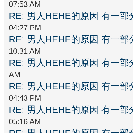
07:53 AM
RE: 男人HEHE的原因 有一
04:27 PM
RE: 男人HEHE的原因 有一
10:31 AM
RE: 男人HEHE的原因 有一
AM
RE: 男人HEHE的原因 有一
04:43 PM
RE: 男人HEHE的原因 有一
05:16 AM