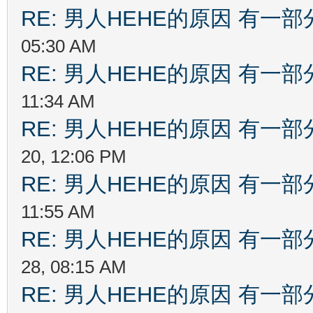
RE: 男人HEHE的原因 有一
05:30 AM
RE: 男人HEHE的原因 有一
11:34 AM
RE: 男人HEHE的原因 有一
20, 12:06 PM
RE: 男人HEHE的原因 有一
11:55 AM
RE: 男人HEHE的原因 有一
28, 08:15 AM
RE: 男人HEHE的原因 有一