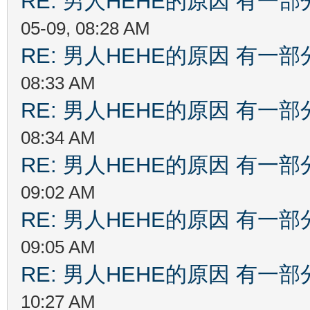
RE: 男人HEHE的原因 有一
05-09, 08:28 AM
RE: 男人HEHE的原因 有一
08:33 AM
RE: 男人HEHE的原因 有一
08:34 AM
RE: 男人HEHE的原因 有一
09:02 AM
RE: 男人HEHE的原因 有一
09:05 AM
RE: 男人HEHE的原因 有一
10:27 AM