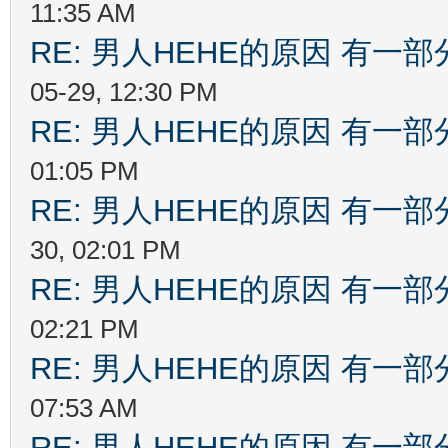
11:35 AM
RE: 男人HEHE的原因 有一
05-29, 12:30 PM
RE: 男人HEHE的原因 有一
01:05 PM
RE: 男人HEHE的原因 有一
30, 02:01 PM
RE: 男人HEHE的原因 有一
02:21 PM
RE: 男人HEHE的原因 有一
07:53 AM
RE: 男人HEHE的原因 有一