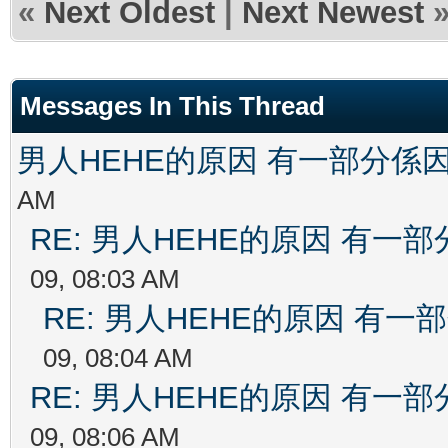
«
Next Oldest
|
Next Newest
Messages In This Thread
男人HEHE的原因 有一部分係
AM
RE: 男人HEHE的原因 有一
09, 08:03 AM
RE: 男人HEHE的原因 有
09, 08:04 AM
RE: 男人HEHE的原因 有一
09, 08:06 AM