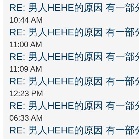
RE: 男人HEHE的原因 有一
10:44 AM
RE: 男人HEHE的原因 有一
11:00 AM
RE: 男人HEHE的原因 有一
11:09 AM
RE: 男人HEHE的原因 有一
12:23 PM
RE: 男人HEHE的原因 有一
06:33 AM
RE: 男人HEHE的原因 有一