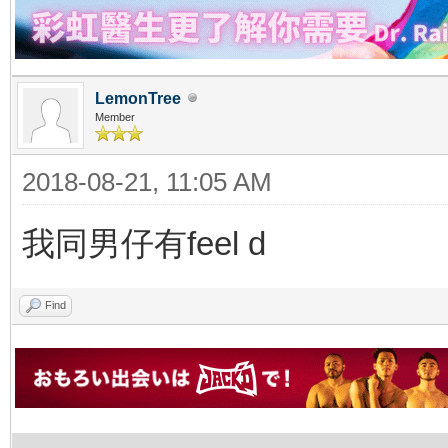
LemonTree
Member
2018-08-21, 11:05 AM
我同男仔有feel d
Find