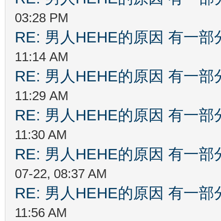
03:28 PM
RE: 男人HEHE的原因 有一
11:14 AM
RE: 男人HEHE的原因 有一
11:29 AM
RE: 男人HEHE的原因 有一
11:30 AM
RE: 男人HEHE的原因 有一
07-22, 08:37 AM
RE: 男人HEHE的原因 有一
11:56 AM