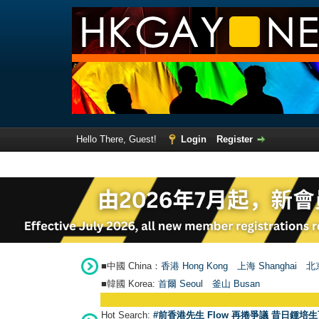
Hello There, Guest!
Login
Register
■中國 China：
香港 Hong Kong
上海 Shanghai
北京
■韓國 Korea:
首爾 Seou
l
釜山 Busan
Hot Search:
#前香港先生 Flow 再捲爭議 昔日鍾培生