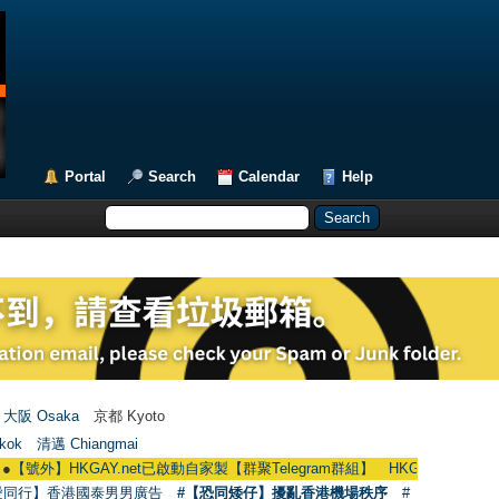
Portal
Search
Calendar
Help
大阪 Osaka
京都 Kyoto
kok
清邁 Chiangmai
HKGAY.net已啟動自家製【群聚Telegram群組】 HKGAY.net has already opened
愛同行】香港國泰男男廣告
#【恐同矮仔】擾亂香港機場秩序
#