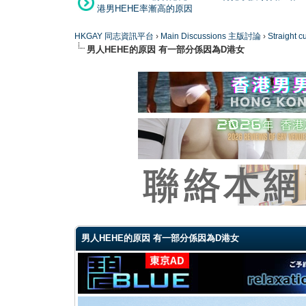
港男HEHE率漸高的原因
HKGAY 同志資訊平台
›
Main Discussions 主版討論
›
Straight
男人HEHE的原因 有一部分係因為D港女
0 Vote(s) - 0 Average
1
2
3
4
5
男人HEHE的原因 有一部分係因為D港女