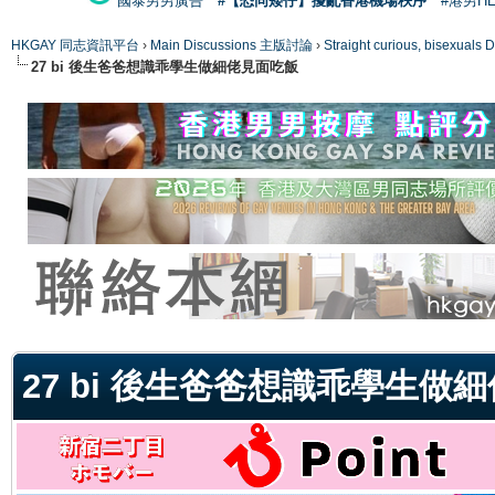
國泰男男廣告
#【恐同矮仔】擾亂香港機場秩序
#港男H
HKGAY 同志資訊平台
›
Main Discussions 主版討論
›
Straight curious, bise
27 bi 後生爸爸想識乖學生做細佬見面吃飯
ge
27 bi 後生爸爸想識乖學生做