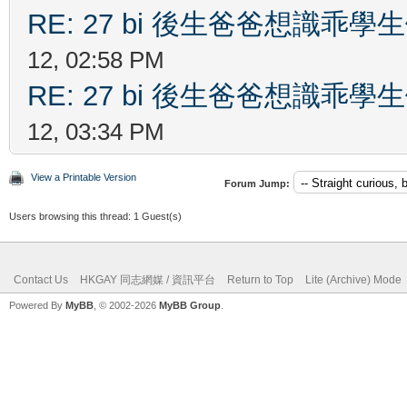
RE: 27 bi 後生爸爸想識乖
12, 02:58 PM
RE: 27 bi 後生爸爸想識乖
12, 03:34 PM
View a Printable Version
Forum Jump:
Users browsing this thread: 1 Guest(s)
Contact Us
HKGAY 同志網媒 / 資訊平台
Return to Top
Lite (Archive) Mode
Powered By
MyBB
, © 2002-2026
MyBB Group
.