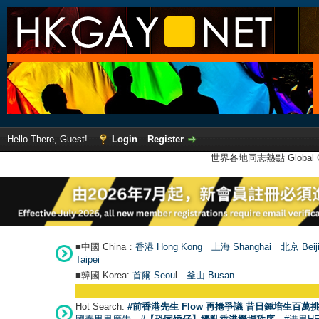
Hello There, Guest!
Login
Register
世界各地同志熱點 Global Ga
■中國 China：
香港 Hong Kong
上海 Shanghai
北京 Beij
Taipei
■韓國 Korea:
首爾 Seou
l
釜山 Busan
Hot Search:
#前香港先生 Flow 再捲爭議 昔日鍾培生百萬挑