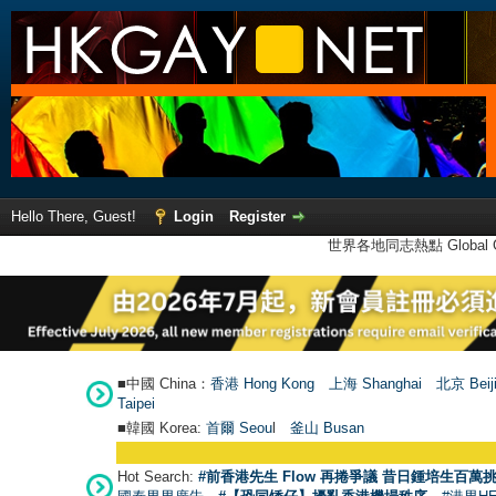
Hello There, Guest!
Login
Register
世界各地同志熱點 Global Ga
■中國 China：
香港 Hong Kong
上海 Shanghai
北京 Beij
Taipei
■韓國 Korea:
首爾 Seou
l
釜山 Busan
Hot Search:
#前香港先生 Flow 再捲爭議 昔日鍾培生百萬挑