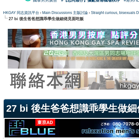
國泰男男廣告
#【恐同矮仔】擾亂香港機場秩序
#港男H
HKGAY 同志資訊平台
›
Main Discussions 主版討論
›
Straight curious, bise
27 bi 後生爸爸想識乖學生做細佬見面吃飯
ge
27 bi 後生爸爸想識乖學生做