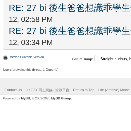
RE: 27 bi 後生爸爸想識乖
12, 02:58 PM
RE: 27 bi 後生爸爸想識乖
12, 03:34 PM
View a Printable Version
Forum Jump:
Users browsing this thread: 1 Guest(s)
Contact Us
HKGAY 同志網媒 / 資訊平台
Return to Top
Lite (Archive) Mode
Powered By
MyBB
, © 2002-2026
MyBB Group
.