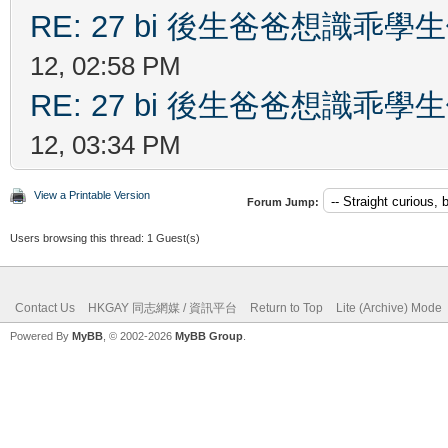
RE: 27 bi 後生爸爸想識乖
12, 02:58 PM
RE: 27 bi 後生爸爸想識乖
12, 03:34 PM
View a Printable Version
Forum Jump:
Users browsing this thread: 1 Guest(s)
Contact Us
HKGAY 同志網媒 / 資訊平台
Return to Top
Lite (Archive) Mode
Powered By
MyBB
, © 2002-2026
MyBB Group
.