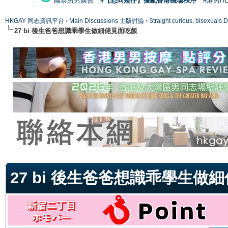
國泰男男廣告
#【恐同矮仔】擾亂香港機場秩序
#港男H
HKGAY 同志資訊平台
›
Main Discussions 主版討論
›
Straight curious, bise
27 bi 後生爸爸想識乖學生做細佬見面吃飯
ge
27 bi 後生爸爸想識乖學生做