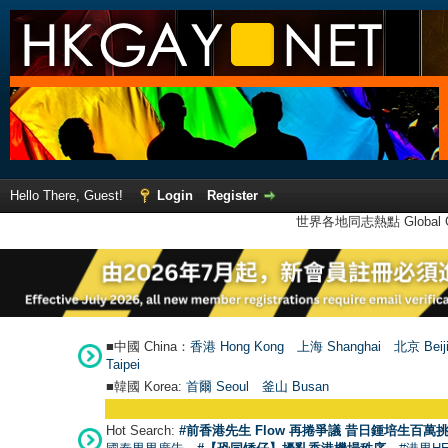
Hello There, Guest!
Login
Register
世界各地同志熱點 Global Ga
■中國 China：
香港 Hong Kong
上海 Shanghai
北京 Beij
Taipei
■韓國 Korea:
首爾 Seou
l
釜山 Busan
Hot Search:
#前香港先生 Flow 再捲爭議 昔日鍾培生百萬挑