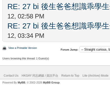
RE: 27 bi 後生爸爸想識乖
12, 02:58 PM
RE: 27 bi 後生爸爸想識乖
12, 03:34 PM
View a Printable Version
Forum Jump:
Users browsing this thread: 1 Guest(s)
Contact Us
HKGAY 同志網媒 / 資訊平台
Return to Top
Lite (Archive) Mode
Powered By
MyBB
, © 2002-2026
MyBB Group
.