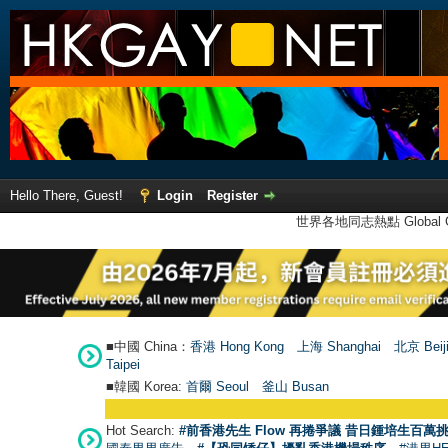
Hello There, Guest!
Login
Register
世界各地同志熱點 Global Ga
■中國 China：
香港 Hong Kong
上海 Shanghai
北京 Beij
Taipei
■韓國 Korea:
首爾 Seou
l
釜山 Busan
Hot Search:
#前香港先生 Flow 再捲爭議 昔日鍾培生百萬挑