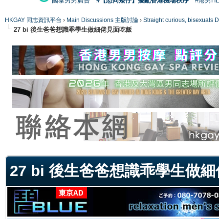
國泰男男廣告
#【恐同矮仔】擾亂香港機場秩序
#港男H
HKGAY 同志資訊平台
›
Main Discussions 主版討論
›
Straight curious, bise
27 bi 後生爸爸想識乖學生做細佬見面吃飯
ge
27 bi 後生爸爸想識乖學生做