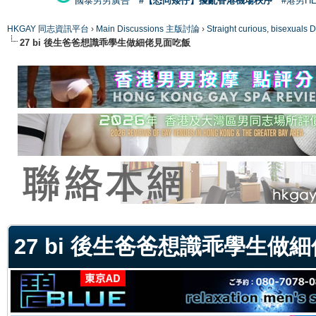
國泰男男廣告
#【恐同矮仔】擾亂香港機場秩序
#港男H
HKGAY 同志資訊平台
›
Main Discussions 主版討論
›
Straight curious, bise
27 bi 後生爸爸想識乖學生做細佬見面吃飯
ge
27 bi 後生爸爸想識乖學生做