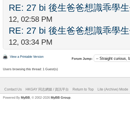
RE: 27 bi 後生爸爸想識乖
12, 02:58 PM
RE: 27 bi 後生爸爸想識乖
12, 03:34 PM
View a Printable Version
Forum Jump:
Users browsing this thread: 1 Guest(s)
Contact Us
HKGAY 同志網媒 / 資訊平台
Return to Top
Lite (Archive) Mode
Powered By
MyBB
, © 2002-2026
MyBB Group
.