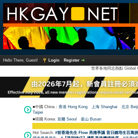
Hello There, Guest!
Login
Register
世界各地同志熱點 Global Ga
■中國 China：
香港 Hong Kong
上海 Shanghai
北京 Beij
Taipei
■韓國 Korea:
首爾 Seou
l
釜山 Busan
Hot Search:
#前香港先生 Flow 再捲爭議 昔日鍾培生百萬挑