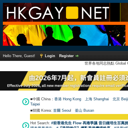
Hello There, Guest!
Login
Register
世界各地同志熱點 Global Ga
■中國 China：
香港 Hong Kong
上海 Shanghai
北京 Beij
Taipei
■韓國 Korea:
首爾 Seou
l
釜山 Busan
Hot Search:
#前香港先生 Flow 再捲爭議 昔日鍾培生百萬挑