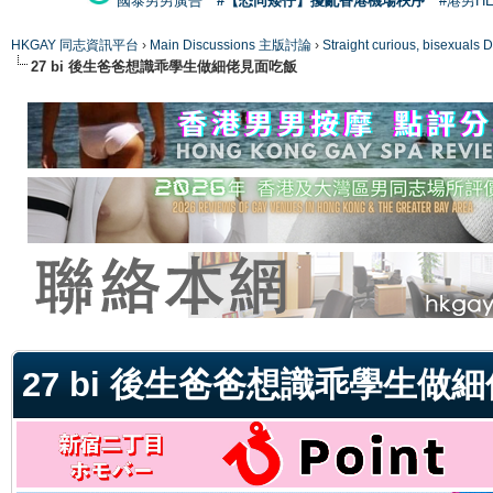
國泰男男廣告
#【恐同矮仔】擾亂香港機場秩序
#港男H
HKGAY 同志資訊平台
›
Main Discussions 主版討論
›
Straight curious, bise
27 bi 後生爸爸想識乖學生做細佬見面吃飯
ge
27 bi 後生爸爸想識乖學生做