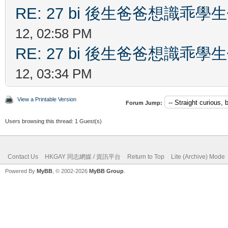
RE: 27 bi 後生爸爸想識乖
12, 02:58 PM
RE: 27 bi 後生爸爸想識乖
12, 03:34 PM
View a Printable Version
Forum Jump:
Users browsing this thread: 1 Guest(s)
Contact Us
HKGAY 同志網媒 / 資訊平台
Return to Top
Lite (Archive) Mode
Powered By
MyBB
, © 2002-2026
MyBB Group
.