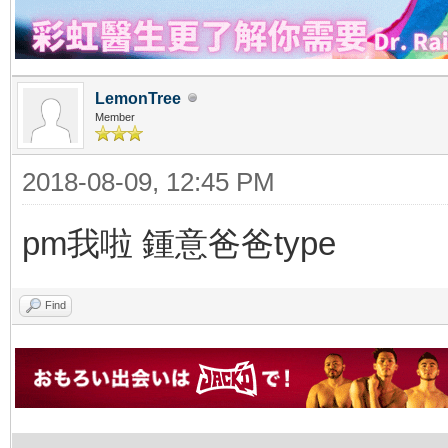
LemonTree
Member
2018-08-09, 12:45 PM
pm我啦 鍾意爸爸type
Find