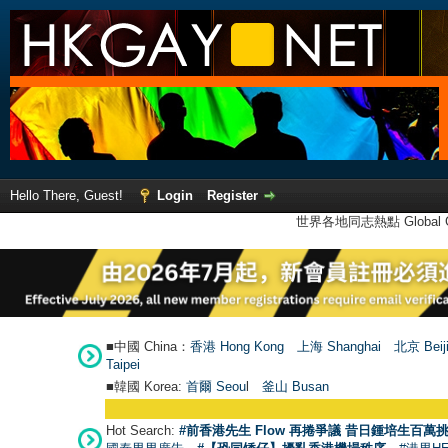
Hello There, Guest!
Login
Register
世界各地同志熱點 Global Ga
■中國 China：
香港 Hong Kong
上海 Shanghai
北京 Beij
Taipei
■韓國 Korea:
首爾 Seou
l
釜山 Busan
Hot Search:
#前香港先生 Flow 再捲爭議 昔日鍾培生百萬挑