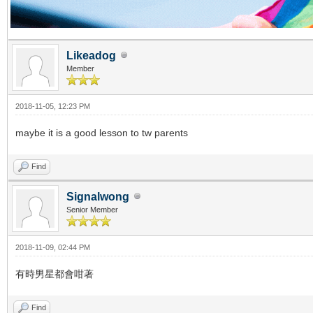
Likeadog
Member
2018-11-05, 12:23 PM
maybe it is a good lesson to tw parents
Find
Signalwong
Senior Member
2018-11-09, 02:44 PM
有時男星都會咁著
Find