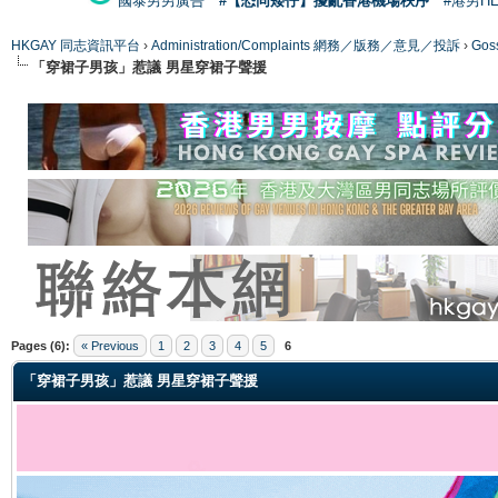
國泰男男廣告
#【恐同矮仔】擾亂香港機場秩序
#港男H
HKGAY 同志資訊平台
›
Administration/Complaints 網務／版務／意見／投訴
›
Gos
「穿裙子男孩」惹議 男星穿裙子聲援
ge
Pages (6):
« Previous
1
2
3
4
5
6
「穿裙子男孩」惹議 男星穿裙子聲援