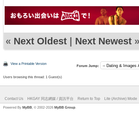
«
Next Oldest
|
Next Newest
View a Printable Version
Forum Jump:
Users browsing this thread: 1 Guest(s)
Contact Us
HKGAY 同志網媒 / 資訊平台
Return to Top
Lite (Archive) Mode
Powered By
MyBB
, © 2002-2026
MyBB Group
.