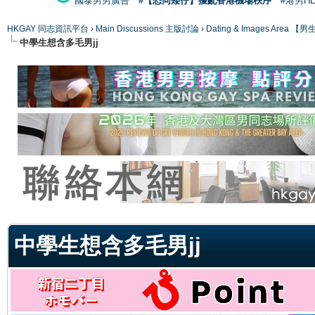
國泰男男廣告
#【恐同矮仔】擾亂香港機場秩序
#港男H
HKGAY 同志資訊平台
›
Main Discussions 主版討論
›
Dating & Images Ar
中學生想含多毛男jj
ge
中學生想含多毛男jj