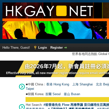
Hello There, Guest!
Login
Register
世界各地同志熱點 Global Ga
■中國 China：
香港 Hong Kong
上海 Shanghai
北京 Beij
Taipei
■韓國 Korea:
首爾 Seou
l
釜山 Busan
Hot Search:
#前香港先生 Flow 再捲爭議 昔日鍾培生百萬挑