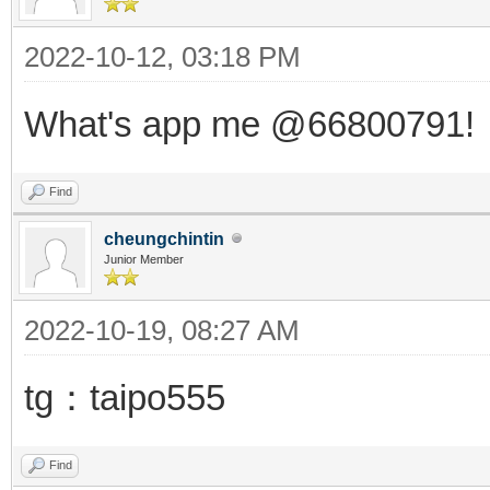
2022-10-12, 03:18 PM
What's app me @66800791!
Find
cheungchintin
Junior Member
2022-10-19, 08:27 AM
tg：taipo555
Find