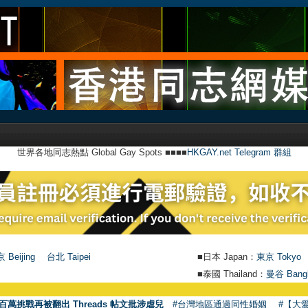
世界各地同志熱點 Global Gay Spots ■■■■
HKGAY.net Telegram 群組
 Beijing
台北 Taipei
■日本 Japan：
東京 Tokyo
■泰國 Thailand：
曼谷 Bang
●
【號
百萬挑戰再被翻出 Threads 帖文批涉虐兒
#台灣地區通過同性婚姻
#【大