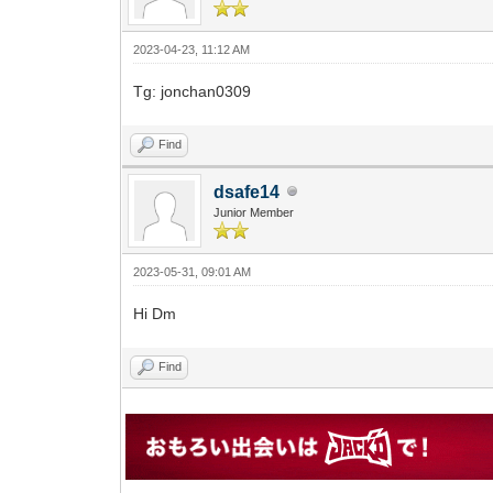
2023-04-23, 11:12 AM
Tg: jonchan0309
Find
dsafe14
Junior Member
2023-05-31, 09:01 AM
Hi Dm
Find