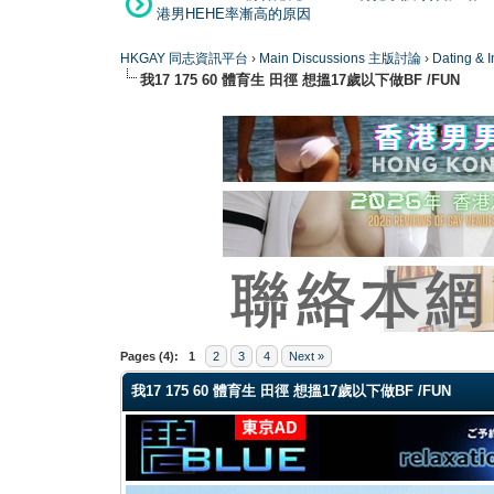
港男HEHE率漸高的原因
HKGAY 同志資訊平台
›
Main Discussions 主版討論
›
Dating
我17 175 60 體育生 田徑 想搵17歲以下做BF /FUN
0 Vote(s) - 0 Average
1
2
3
4
5
Pages (4):
1
2
3
4
Next »
我17 175 60 體育生 田徑 想搵17歲以下做BF /FUN