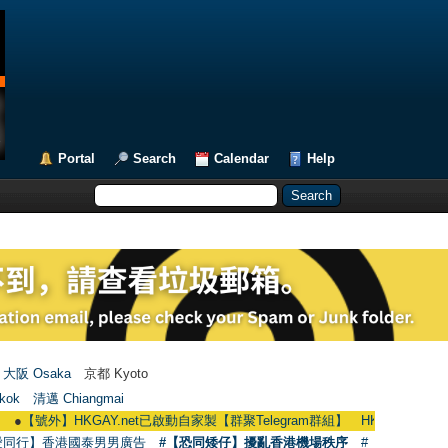
Portal
Search
Calendar
Help
大阪 Osaka
京都 Kyoto
kok
清邁 Chiangmai
外】HKGAY.net已啟動自家製【群聚Telegram群組】 HKGAY.net has already open
愛同行】香港國泰男男廣告
#【恐同矮仔】擾亂香港機場秩序
#