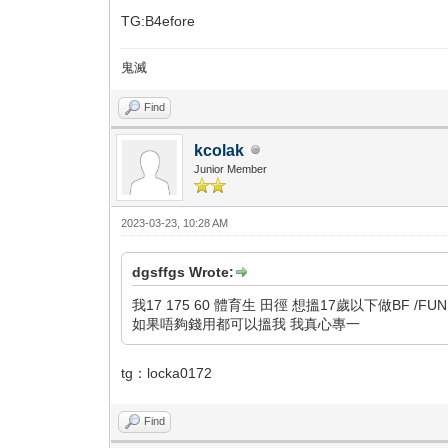
TG:B4efore
鬼滅
Find
kcolak
Junior Member
2023-03-23, 10:28 AM
dgsffgs Wrote:
我17 175 60 體育生 田徑 想搵17歲以下做BF /FU
如果唔夠錢用都可以搵我 我真心專一
tg：locka0172
Find