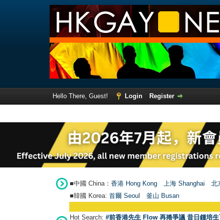
Hello There, Guest!
Login
Register
■中國 China：
香港 Hong Kong
上海 Shanghai
北京
■韓國 Korea:
首爾 Seou
l
釜山 Busan
Hot Search:
#前香港先生 Flow 再捲爭議 昔日鍾培生