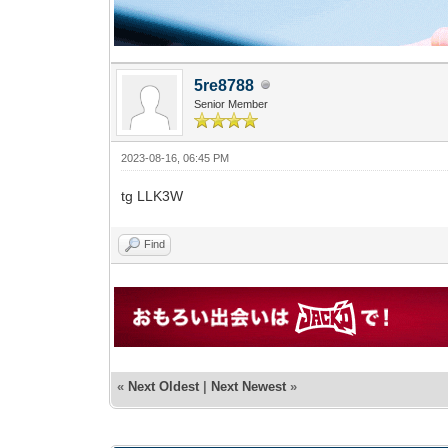
5re8788
Senior Member
2023-08-16, 06:45 PM
tg LLK3W
Find
«
Next Oldest
|
Next Newest
»