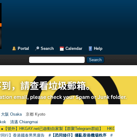
Portal
Search
Calendar
Help
大阪 Osaka
京都 Kyoto
kok
清邁 Chiangmai
外】HKGAY.net已啟動自家製【群聚Telegram群組】 HKGAY.net has already ope
愛同行】香港國泰男男廣告
#【恐同矮仔】擾亂香港機場秩序
#