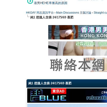
港男HEHE率漸高的原因
HKGAY 同志資訊平台
›
Main Discussions 主版討論
›
Straight
純1 想搵人含插 24/175/69 喜肥
0 Vote(s) - 0 Average
1
2
3
4
5
純1 想搵人含插 24/175/69 喜肥