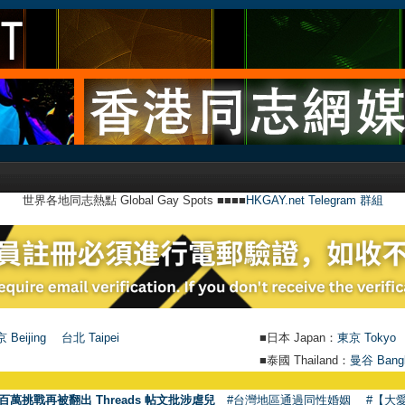
世界各地同志熱點 Global Gay Spots ■■■■
HKGAY.net Telegram 群組
 Beijing
台北 Taipei
■日本 Japan：
東京 Tokyo
■泰國 Thailand：
曼谷 Bang
●
【號
百萬挑戰再被翻出 Threads 帖文批涉虐兒
#台灣地區通過同性婚姻
#【大