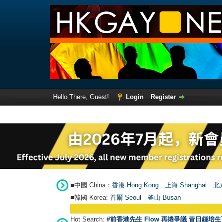
Hello There, Guest!
Login
Register
■中國 China：
香港 Hong Kong
上海 Shanghai
北京
■韓國 Korea:
首爾 Seou
l
釜山 Busan
Hot Search:
#前香港先生 Flow 再捲爭議 昔日鍾培生