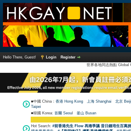
Hello There, Guest!
Login
Register
世界各地同志熱點 Global Ga
■中國 China：
香港 Hong Kong
上海 Shanghai
北京 Beij
Taipei
■韓國 Korea:
首爾 Seou
l
釜山 Busan
Hot Search:
#前香港先生 Flow 再捲爭議 昔日鍾培生百萬挑