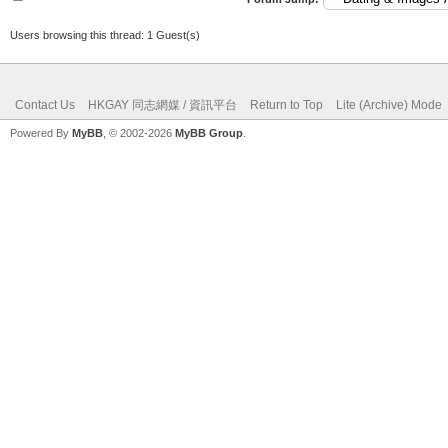
Users browsing this thread: 1 Guest(s)
Contact Us
HKGAY 同志網媒 / 資訊平台
Return to Top
Lite (Archive) Mode
Powered By
MyBB
, © 2002-2026
MyBB Group
.