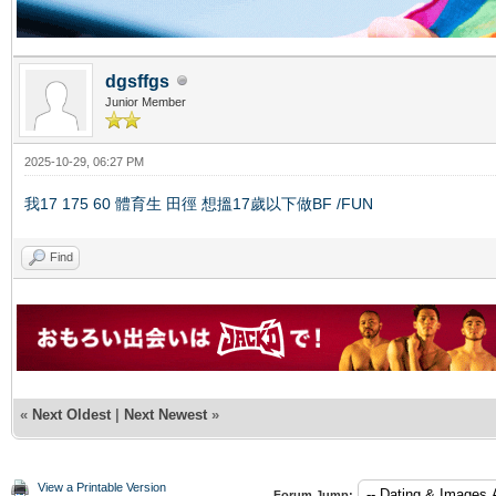
dgsffgs
Junior Member
2025-10-29, 06:27 PM
我17 175 60 體育生 田徑 想搵17歲以下做BF /FUN
Find
«
Next Oldest
|
Next Newest
»
View a Printable Version
Forum Jump: