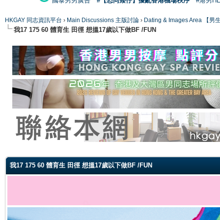
國泰男男廣告
#【恐同矮仔】擾亂香港機場秩序
#港男H
HKGAY 同志資訊平台
›
Main Discussions 主版討論
›
Dating & Images Ar
我17 175 60 體育生 田徑 想搵17歲以下做BF /FUN
ge
我17 175 60 體育生 田徑 想搵17歲以下做BF /FUN