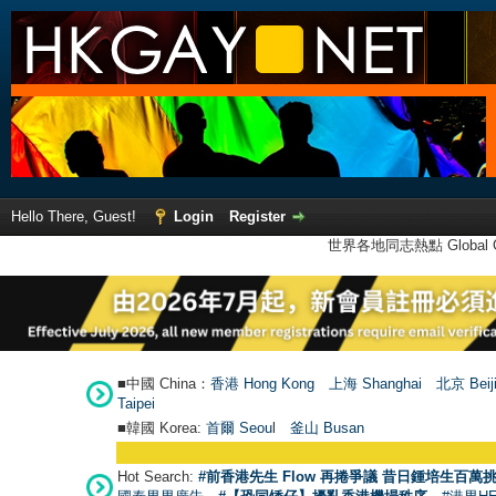
Hello There, Guest!
Login
Register
世界各地同志熱點 Global Ga
■中國 China：
香港 Hong Kong
上海 Shanghai
北京 Beij
Taipei
■韓國 Korea:
首爾 Seou
l
釜山 Busan
Hot Search:
#前香港先生 Flow 再捲爭議 昔日鍾培生百萬挑