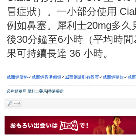
冒症狀）。一小部分使用 Cia
例如鼻塞。犀利士20mg多
後30分鐘至6小時（平均時間
果可持續長達 36 小時。
威而鋼價格
✓
威而鋼香港價錢
✓
威而鋼邊到有得買
✓
威而鋼藥效
✓
威而
必利勁藥局
|
犀利士藥局
|
香港藥房
Find