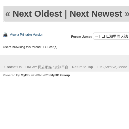
«
Next Oldest
|
Next Newest
View a Printable Version
Forum Jump:
Users browsing this thread: 1 Guest(s)
Contact Us
HKGAY 同志網媒 / 資訊平台
Return to Top
Lite (Archive) Mode
Powered By
MyBB
, © 2002-2026
MyBB Group
.