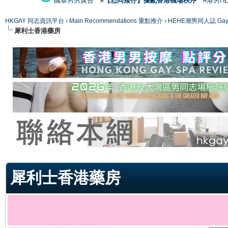
國泰男男廣告
#【恐同矮仔】擾亂香港機場秩序
#港男H
HKGAY 同志資訊平台
›
Main Recommendations 重點推介
›
HEHE潮男同人誌 Gay 
犀利士香港藥房
ge
犀利士香港藥房