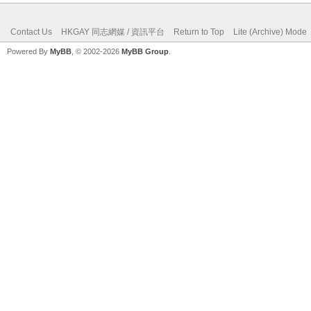
Contact Us
HKGAY 同志網媒 / 資訊平台
Return to Top
Lite (Archive) Mode
Powered By
MyBB
, © 2002-2026
MyBB Group
.