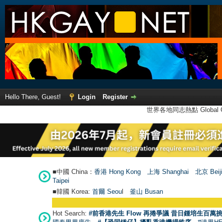
Hello There, Guest!
Login
Register
世界各地同志熱點 Global Ga
■中國 China：
香港 Hong Kong
上海 Shanghai
北京 Beij
Taipei
■韓國 Korea:
首爾 Seou
l
釜山 Busan
Hot Search:
#前香港先生 Flow 再捲爭議 昔日鍾培生百萬挑