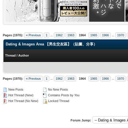
.
Pages (1970):
« Previous
1
...
1962
1963
1964
1965
1966
...
1970
Dating & Images Area 【男生交友區】（貼圖、分享）
Thread
/
Author
Pages (1970):
« Previous
1
...
1962
1963
1964
1965
1966
...
1970
New Posts
No New Posts
Hot Thread (New)
Contains Posts by You
Hot Thread (No New)
Locked Thread
Forum Jump: