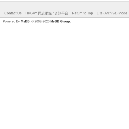
Contact Us
HKGAY 同志網媒 / 資訊平台
Return to Top
Lite (Archive) Mode
Powered By
MyBB
, © 2002-2026
MyBB Group
.