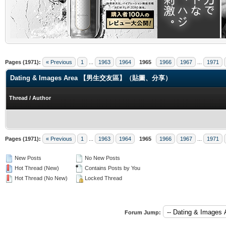
.
Pages (1971):
« Previous
1
...
1963
1964
1965
1966
1967
...
1971
Dating & Images Area 【男生交友區】（貼圖、分享）
Thread
/
Author
Pages (1971):
« Previous
1
...
1963
1964
1965
1966
1967
...
1971
New Posts
No New Posts
Hot Thread (New)
Contains Posts by You
Hot Thread (No New)
Locked Thread
Forum Jump: