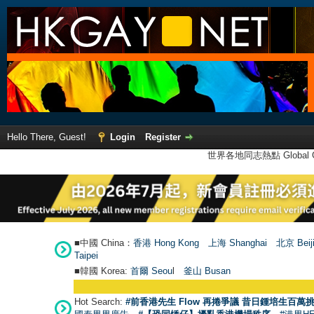
Hello There, Guest!
Login
Register
世界各地同志熱點 Global Ga
■中國 China：
香港 Hong Kong
上海 Shanghai
北京 Beij
Taipei
■韓國 Korea:
首爾 Seou
l
釜山 Busan
Hot Search:
#前香港先生 Flow 再捲爭議 昔日鍾培生百萬挑