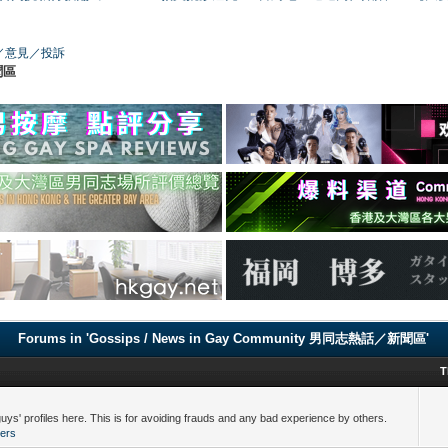
／版務／意見／投訴
聞區
Forums in 'Gossips / News in Gay Community 男同志熱話／新聞區'
T
 here. This is for avoiding frauds and any bad experience by others.
ers