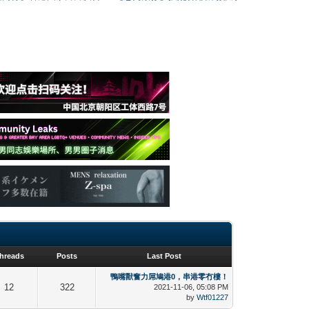
hreads
Posts
Last Post
鴨嘴獸奮力屌鳩港0，串港零冇樓！
12
322
2021-11-06, 05:08 PM
by
Wtf01227