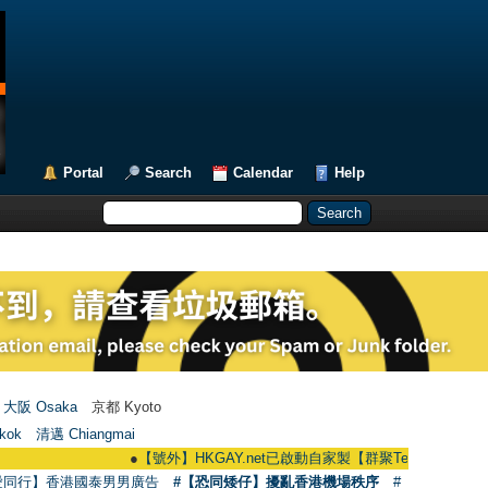
Portal
Search
Calendar
Help
大阪 Osaka
京都 Kyoto
kok
清邁 Chiangmai
●
【號外】HKGAY.net已啟動自家製【群聚Telegram群組】 HKGAY.net 
愛同行】香港國泰男男廣告
#【恐同矮仔】擾亂香港機場秩序
#