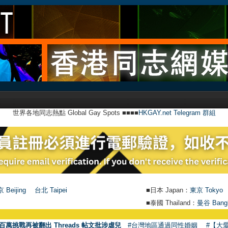
世界各地同志熱點 Global Gay Spots ■■■■
HKGAY.net Telegram 群組
 Beijing
台北 Taipei
■日本 Japan：
東京 Tokyo
■泰國 Thailand：
曼谷 Bang
百萬挑戰再被翻出 Threads 帖文批涉虐兒
#台灣地區通過同性婚姻
#【大