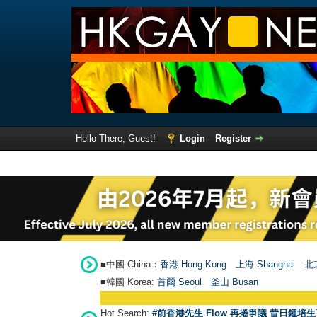
Hello There, Guest!
Login
Register
■中國 China：
香港 Hong Kong
上海 Shanghai
北京
■韓國 Korea:
首爾 Seou
l
釜山 Busan
Hot Search:
#前香港先生 Flow 再捲爭議 昔日鍾培生