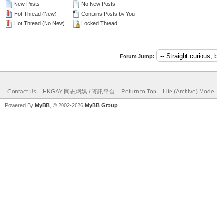
New Posts
No New Posts
Hot Thread (New)
Contains Posts by You
Hot Thread (No New)
Locked Thread
Forum Jump:
Contact Us
HKGAY 同志網媒 / 資訊平台
Return to Top
Lite (Archive) Mode
Powered By
MyBB
, © 2002-2026
MyBB Group
.