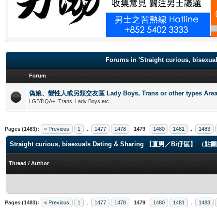
.
Forums in 'Straight curious, b
Forum
偽娘、變性人或另類交友區 Lady Boys, Trans or other types Are
LGBTIQA+, Trans, Lady Boys etc.
Pages (1483):
« Previous
1
...
1477
1478
1479
1480
1481
...
1483
Straight curious, bisexuals Dating & Sharing 【直男／Bi仔區】 
Thread
/
Author
Pages (1483):
« Previous
1
...
1477
1478
1479
1480
1481
...
1483