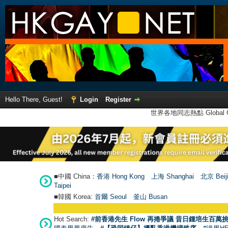
Hello There, Guest!
Login
Register
世界各地同志熱點 Global Ga
■中國 China：
香港 Hong Kong
上海 Shanghai
北京 Beij
Taipei
■韓國 Korea:
首爾 Seou
l
釜山 Busan
Hot Search:
#前香港先生 Flow 再捲爭議 昔日鍾培生百萬挑