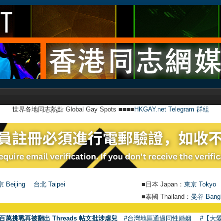
世界各地同志熱點 Global Gay Spots ■■■■
HKGAY.net Telegram 群組
 Beijing
台北 Taipei
■日本 Japan：
東京 Tokyo
■泰國 Thailand：
曼谷 Bang
百萬挑戰再被翻出 Threads 帖文批涉虐兒
#台灣地區通過同性婚姻
#【大