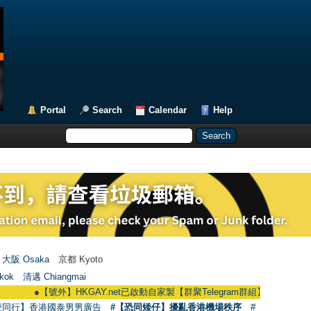
Portal
Search
Calendar
Help
大阪 Osaka
京都 Kyoto
kok
清邁 Chiangmai
●
【號外】HKGAY.net已啟動自家製【群聚Telegram群組】 HKGAY.net has alre
愛同行】香港國泰男男廣告
#【恐同矮仔】擾亂香港機場秩序
#