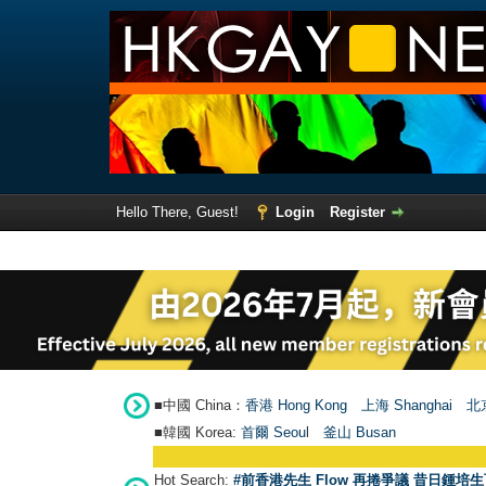
Hello There, Guest!
Login
Register
■中國 China：
香港 Hong Kong
上海 Shanghai
北京
■韓國 Korea:
首爾 Seou
l
釜山 Busan
Hot Search:
#前香港先生 Flow 再捲爭議 昔日鍾培生