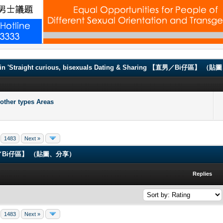
.
in 'Straight curious, bisexuals Dating & Sharing 【直男／Bi仔區】 
er types Areas
1483
Next »
ng 【直男／Bi仔區】 （貼圖、分享）
Replies
1483
Next »