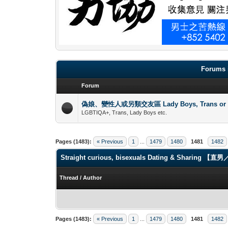
Forums 
Forum
偽娘、變性人或另類交友區 Lady Boys, Trans or oth
LGBTIQA+, Trans, Lady Boys etc.
Pages (1483):
« Previous
1
...
1479
1480
1481
1482
Straight curious, bisexuals Dating & Shari
Thread
/
Author
Pages (1483):
« Previous
1
...
1479
1480
1481
1482