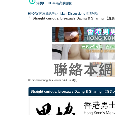
港男HEHE率漸高的原因
HKGAY 同志資訊平台
›
Main Discussions 主版討論
Straight curious, bisexuals Dating & Shar
Users browsing this forum: 54 Guest(s)
Straight curious, bisexuals Dating & Sharin