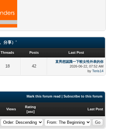
（貼圖、分享）'
Threads
Posts
Last Post
直男想認識一下較女性外表的你
18
42
2026-06-22, 07:52 AM
by
Teris14
Mark this forum read
|
Subscribe to this forum
Rating
Views
Last Post
[
asc
]