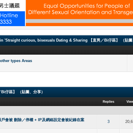
.
in 'Straight curious, bisexuals Dating & Sharing 【直男／Bi仔區】 
er types Areas
ng 【直男／Bi仔區】 （貼圖、分享）
Replies
Vie
會被 刪除／停權 + IP及網絡設定會被紀錄在案
 out of 5 in Average
2
3
4
5
3
20,6