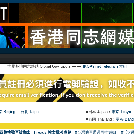
世界各地同志熱點 Global Gay Spots ■■■■
HKGAY.net Telegram 群組
 Beijing
台北 Taipei
■日本 Japan：
東京 Tokyo
■泰國 Thailand：
曼谷 Bang
百萬挑戰再被翻出 Threads 帖文批涉虐兒
#台灣地區通過同性婚姻
#【大