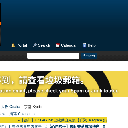
Portal
Search
Calendar
Help
大阪 Osaka
京都 Kyoto
kok
清邁 Chiangmai
●
【號外】HKGAY.net已啟動自家製【群聚Telegram群組】 HKGAY.net has alrea
愛同行】香港國泰男男廣告
#【恐同矮仔】擾亂香港機場秩序
#