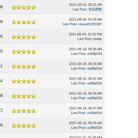
2021-08-03, 06:31 AM
98
Last Post
:
雪花肥熊
2021-08-04, 04:28 AM
98
Last Post
:
royau03281987
2021-08-04, 02:00 PM
95
Last Post
:
lonely
2021-08-18, 08:36 AM
25
Last Post
:
ou89p02d
2021-08-18, 08:39 AM
61
Last Post
:
ou89p02d
2021-08-18, 08:41 AM
54
Last Post
:
ou89p02d
2021-08-18, 08:44 AM
08
Last Post
:
ou89p02d
2021-08-18, 08:47 AM
72
Last Post
:
ou89p02d
2021-08-18, 08:49 AM
09
Last Post
:
ou89p02d
2023-01-10, 02:38 PM