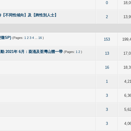
t of 5 in Average
2
3
4
5
0
18,0
待【不同性傾向】及【跨性別人士】
f 5 in Average
2
3
4
5
2
13,9
徵SP)
(Pages:
1
2
3
4
...
16
)
 5 out of 5 in Average
2
3
4
5
153
199,
活動 2021年 6月：葵涌及荃灣山體一帶
(Pages:
1
2
)
 5 out of 5 in Average
2
3
4
5
13
17,0
 5 out of 5 in Average
2
3
4
5
16
18,3
 5 out of 5 in Average
2
3
4
5
1
4,2
 5 out of 5 in Average
2
3
4
5
3
6,3
 5 out of 5 in Average
2
3
4
5
3
5,6
 5 out of 5 in Average
2
3
4
5
3
4,0