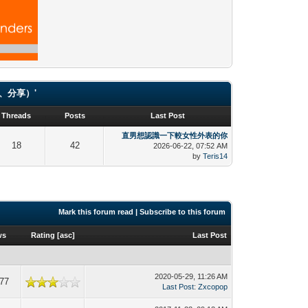
（貼圖、分享）'
Threads
Posts
Last Post
直男想認識一下較女性外表的你
18
42
2026-06-22, 07:52 AM
by
Teris14
Mark this forum read
|
Subscribe to this forum
ws
Rating
[
asc
]
Last Post
2020-05-29, 11:26 AM
77
Last Post
:
Zxcopop