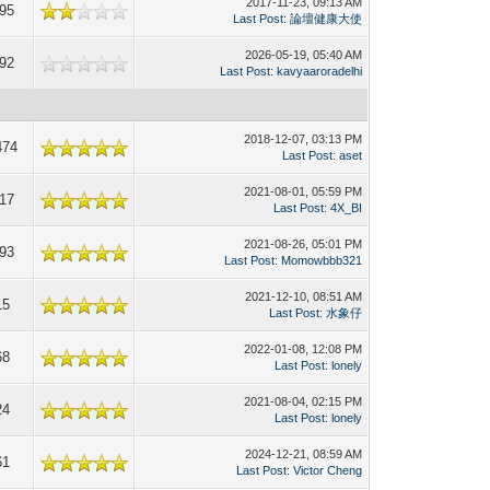
2017-11-23, 09:13 AM
95
Last Post
:
論壇健康大使
2026-05-19, 05:40 AM
92
Last Post
:
kavyaaroradelhi
2018-12-07, 03:13 PM
474
Last Post
:
aset
2021-08-01, 05:59 PM
17
Last Post
:
4X_BI
2021-08-26, 05:01 PM
93
Last Post
:
Momowbbb321
2021-12-10, 08:51 AM
15
Last Post
:
水象仔
2022-01-08, 12:08 PM
68
Last Post
:
lonely
2021-08-04, 02:15 PM
24
Last Post
:
lonely
2024-12-21, 08:59 AM
61
Last Post
:
Victor Cheng