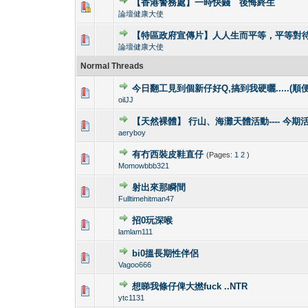
【香港警務處】一時快錢 後悔終生
2 Vote(s) - 2 ou
1
論壇健康大使
【特區政府宣傳片】人人生而平等，平等對
0 Vote(s) - 0 out o
1
論壇健康大使
Normal Threads
今日翻工見到個新仔好Q,搞到我硬曬.....(順便
1 Vote(s) -
1
oilJJ
【天然裸體】 行山、海灘天體活動---- 今期
1 Vote(s) -
1
aeryboy
有冇西裝皮鞋直仔
(Pages:
1
2
)
1 Vote(s) -
1
Momowbbb321
射出來那瞬間
1 Vote(s) -
1
Fulltimehitman47
招0玩深喉
1 Vote(s) -
1
lamlam111
bi0搵長期性伴侶
1 Vote(s) -
1
Vagoo666
想睇我條仔俾大撚fuck ..NTR
1 Vote(s) -
1
ytc1131