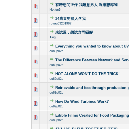
有嘢想問正仔 我鐘意男人 近排想屌閪
1 Vote(s) -
1
Hotfun6
34歲直男搵人含我
1 Vote(s) -
1
royau03281987
未試過，想試含同啜腳
1 Vote(s) -
1
Ting
Everything you wanted to know about U
1 Vote(s) -
1
ou89p02d
The Difference Between Network and Ser
1 Vote(s) -
1
ou89p02d
HOT ALONE WON‘T DO THE TRICK!
1 Vote(s) -
1
ou89p02d
Retrievable and feedthrough production 
1 Vote(s) -
1
ou89p02d
How Do Wind Turbines Work?
1 Vote(s) -
1
ou89p02d
Edible Films Created for Food Packagin
1 Vote(s) -
1
ou89p02d