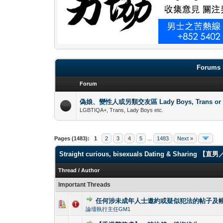
Forums 
Forum
偽娘、變性人或另類交友區 Lady Boys, Trans or oth
LGBTIQA+, Trans, Lady Boys etc.
Pages (1483):
1
2
3
4
5
...
1483
Next »
Straight curious, bisexuals Dating & Shari
Thread
/
Author
Important Threads
任何涉未成年人士邀約或疑似犯法的帖子及帳戶
5 Vote(s) - 2.6
1
論壇執行主任GM1