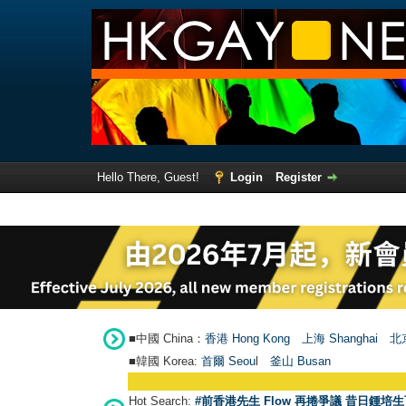
Hello There, Guest!
Login
Register
■中國 China：
香港 Hong Kong
上海 Shanghai
北京
■韓國 Korea:
首爾 Seou
l
釜山 Busan
Hot Search:
#前香港先生 Flow 再捲爭議 昔日鍾培生