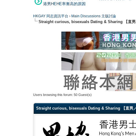
港男HEHE率漸高的原因
HKGAY 同志資訊平台
›
Main Discussions 主版討論
Straight curious, bisexuals Dating & Shar
Users browsing this forum: 50 Guest(s)
Straight curious, bisexuals Dating & Sharin