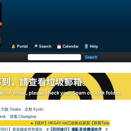
Portal
Search
Calendar
Help
大阪 Osaka
京都 Kyoto
kok
清邁 Chiangmai
●
【號外】HKGAY.net已啟動自家製【群聚Telegram群組】 HKGAY.net h
愛同行】香港國泰男男廣告
#【恐同矮仔】擾亂香港機場秩序
#