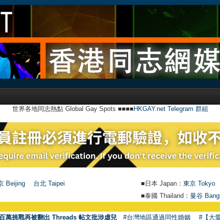
世界各地同志熱點 Global Gay Spots ■■■■
HKGAY.net Telegram 群組
 Beijing
台北 Taipei
■日本 Japan：
東京 Tokyo
■泰國 Thailand：
曼谷 Bang
百萬挑戰再被翻出 Threads 帖文批涉虐兒
#台灣地區通過同性婚姻
#【大