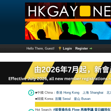
Hello There, Guest!
Login
Register
■中國 China：
香港 Hong Kong
上海 Shanghai
北京
■韓國 Korea:
首爾 Seou
l
釜山 Busan
Hot Search:
#前香港先生 Flow 再捲爭議 昔日鍾培生