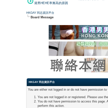
港男HEHE率漸高的原因
HKGAY 同志資訊平台
Board Message
HKGAY 同志資訊平台
You are either not logged in or do not have permission to
You are not logged in or registered. Please use the
You do not have permission to access this page. A
perform this action.