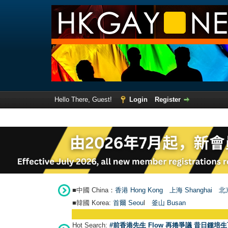
Hello There, Guest!
Login
Register
■中國 China：
香港 Hong Kong
上海 Shanghai
北京
■韓國 Korea:
首爾 Seou
l
釜山 Busan
Hot Search:
#前香港先生 Flow 再捲爭議 昔日鍾培生