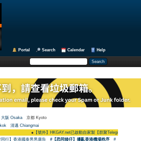
Portal
Search
Calendar
Help
大阪 Osaka
京都 Kyoto
kok
清邁 Chiangmai
●
【號外】HKGAY.net已啟動自家製【群聚Telegram群組】 HKGAY.net ha
愛同行】香港國泰男男廣告
#【恐同矮仔】擾亂香港機場秩序
#