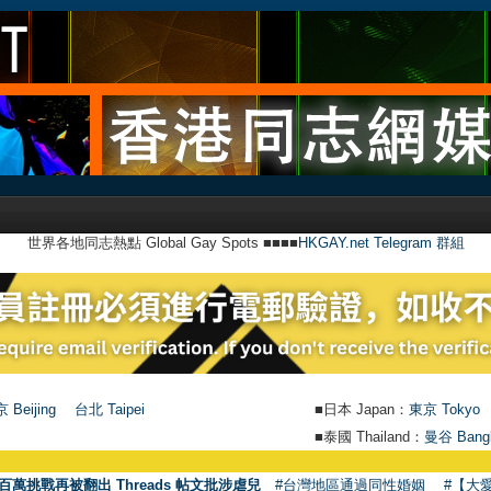
世界各地同志熱點 Global Gay Spots ■■■■
HKGAY.net Telegram 群組
 Beijing
台北 Taipei
■日本 Japan：
東京 Tokyo
■泰國 Thailand：
曼谷 Bang
百萬挑戰再被翻出 Threads 帖文批涉虐兒
#台灣地區通過同性婚姻
#【大