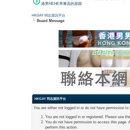
港男HEHE率漸高的原因
HKGAY 同志資訊平台
Board Message
HKGAY 同志資訊平台
You are either not logged in or do not have permission to
You are not logged in or registered. Please use the
You do not have permission to access this page. A
perform this action.