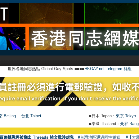
世界各地同志熱點 Global Gay Spots ■■■■
HKGAY.net Telegram 群組
 Beijing
台北 Taipei
■日本 Japan：
東京 Tokyo
■泰國 Thailand：
曼谷 Bang
百萬挑戰再被翻出 Threads 帖文批涉虐兒
#台灣地區通過同性婚姻
#【大