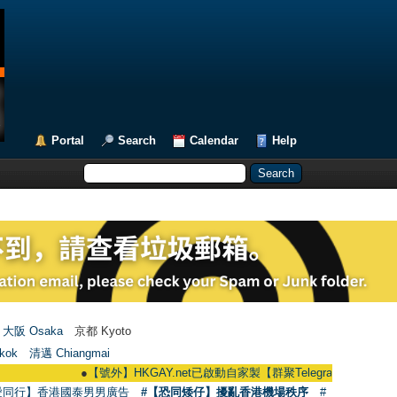
Portal
Search
Calendar
Help
大阪 Osaka
京都 Kyoto
kok
清邁 Chiangmai
●
【號外】HKGAY.net已啟動自家製【群聚Telegram群組】 HKGAY.net ha
愛同行】香港國泰男男廣告
#【恐同矮仔】擾亂香港機場秩序
#