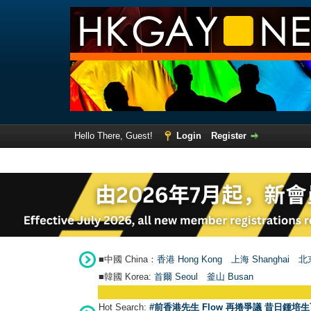
Hello There, Guest!
Login
Register
■中國 China：
香港 Hong Kong
上海 Shanghai
北京
■韓國 Korea:
首爾 Seou
l
釜山 Busan
Hot Search:
#前香港先生 Flow 再捲爭議 昔日鍾培生