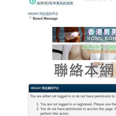
港男HEHE率漸高的原因
HKGAY 同志資訊平台
Board Message
HKGAY 同志資訊平台
You are either not logged in or do not have permission to
You are not logged in or registered. Please use the
You do not have permission to access this page. A
perform this action.