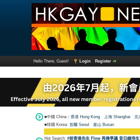
Hello There, Guest!
Login
Register
■中國 China：
香港 Hong Kong
上海 Shanghai
北京
■韓國 Korea:
首爾 Seou
l
釜山 Busan
Hot Search:
#前香港先生 Flow 再捲爭議 昔日鍾培生