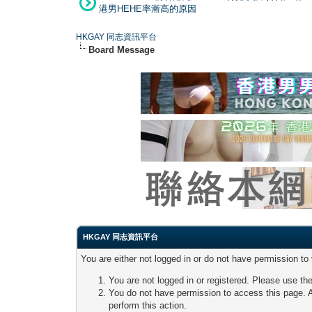
港男HEHE率漸高的原因
HKGAY 同志資訊平台
Board Message
HKGAY 同志資訊平台
You are either not logged in or do not have permission to
You are not logged in or registered. Please use the
You do not have permission to access this page. A
perform this action.