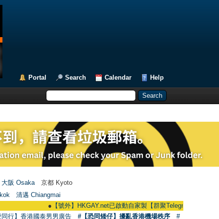
Portal
Search
Calendar
Help
大阪 Osaka
京都 Kyoto
kok
清邁 Chiangmai
●
【號外】HKGAY.net已啟動自家製【群聚Telegram群組】 HKGAY.net ha
愛同行】香港國泰男男廣告
#【恐同矮仔】擾亂香港機場秩序
#