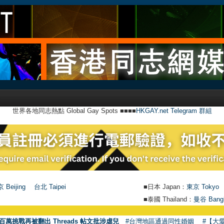
世界各地同志熱點 Global Gay Spots ■■■■
HKGAY.net Telegram 群組
 Beijing
台北 Taipei
■日本 Japan：
東京 Tokyo
■泰國 Thailand：
曼谷 Bang
百萬挑戰再被翻出 Threads 帖文批涉虐兒
#台灣地區通過同性婚姻
#【大