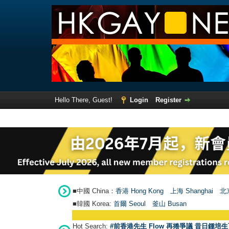
Hello There, Guest!
Login
Register
■中國 China：
香港 Hong Kong
上海 Shanghai
北京
■韓國 Korea:
首爾 Seou
l
釜山 Busan
Hot Search:
#前香港先生 Flow 再捲爭議 昔日鍾培生