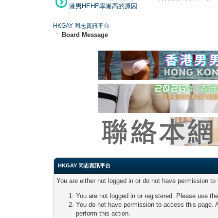
港男HEHE率漸高的原因
HKGAY 同志資訊平台
Board Message
HKGAY 同志資訊平台
You are either not logged in or do not have permission to
You are not logged in or registered. Please use the
You do not have permission to access this page. A
perform this action.