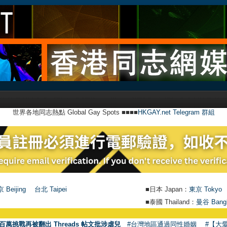
世界各地同志熱點 Global Gay Spots ■■■■
HKGAY.net Telegram 群組
 Beijing
台北 Taipei
■日本 Japan：
東京 Tokyo
■泰國 Thailand：
曼谷 Bang
百萬挑戰再被翻出 Threads 帖文批涉虐兒
#台灣地區通過同性婚姻
#【大