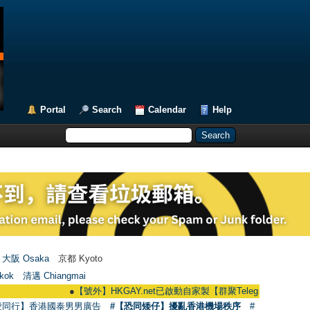
Portal
Search
Calendar
Help
大阪 Osaka
京都 Kyoto
kok
清邁 Chiangmai
●
【號外】HKGAY.net已啟動自家製【群聚Telegram群組】 HKGAY.net h
愛同行】香港國泰男男廣告
#【恐同矮仔】擾亂香港機場秩序
#