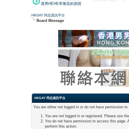
港男HEHE率漸高的原因
HKGAY 同志資訊平台
Board Message
HKGAY 同志資訊平台
You are either not logged in or do not have permission to
You are not logged in or registered. Please use the
You do not have permission to access this page. A
perform this action.