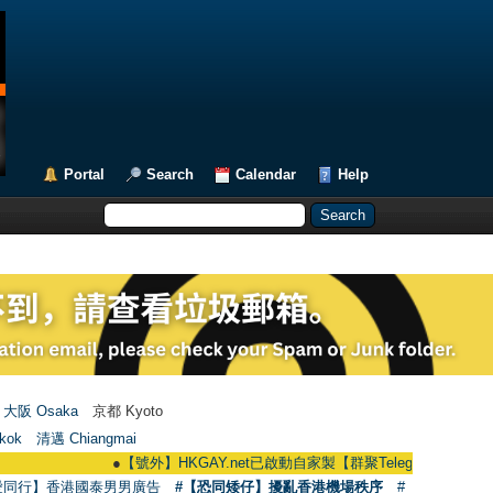
Portal
Search
Calendar
Help
大阪 Osaka
京都 Kyoto
kok
清邁 Chiangmai
●
【號外】HKGAY.net已啟動自家製【群聚Telegram群組】 HKGAY.net ha
愛同行】香港國泰男男廣告
#【恐同矮仔】擾亂香港機場秩序
#