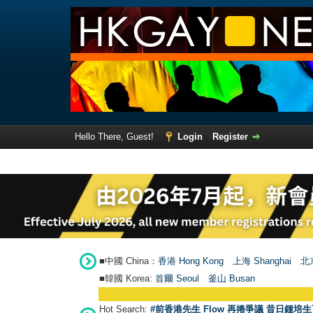
Hello There, Guest!
Login
Register
■中國 China：
香港 Hong Kong
上海 Shanghai
北京
■韓國 Korea:
首爾 Seou
l
釜山 Busan
Hot Search:
#前香港先生 Flow 再捲爭議 昔日鍾培生