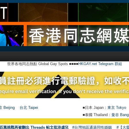
世界各地同志熱點 Global Gay Spots ■■■■
HKGAY.net Telegram 群組
 Beijing
台北 Taipei
■日本 Japan：
東京 Tokyo
■泰國 Thailand：
曼谷 Bang
百萬挑戰再被翻出 Threads 帖文批涉虐兒
#台灣地區通過同性婚姻
#【大