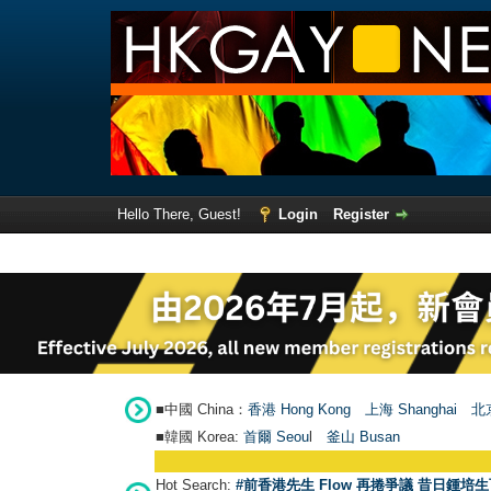
Hello There, Guest!
Login
Register
■中國 China：
香港 Hong Kong
上海 Shanghai
北京
■韓國 Korea:
首爾 Seou
l
釜山 Busan
Hot Search:
#前香港先生 Flow 再捲爭議 昔日鍾培生