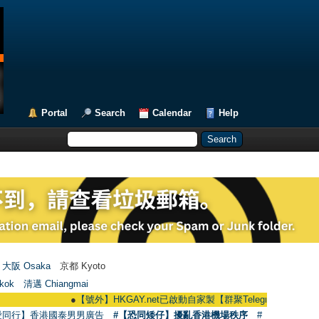
Portal
Search
Calendar
Help
大阪 Osaka
京都 Kyoto
kok
清邁 Chiangmai
●
【號外】HKGAY.net已啟動自家製【群聚Telegram群組】 HKGAY.net ha
愛同行】香港國泰男男廣告
#【恐同矮仔】擾亂香港機場秩序
#