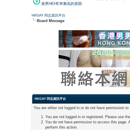
港男HEHE率漸高的原因
HKGAY 同志資訊平台
Board Message
HKGAY 同志資訊平台
You are either not logged in or do not have permission to
You are not logged in or registered. Please use the
You do not have permission to access this page. A
perform this action.