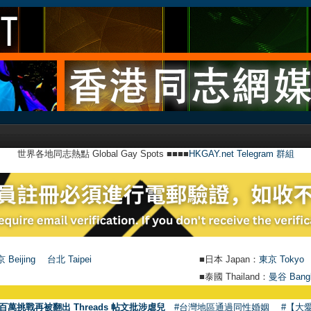
世界各地同志熱點 Global Gay Spots ■■■■
HKGAY.net Telegram 群組
 Beijing
台北 Taipei
■日本 Japan：
東京 Tokyo
■泰國 Thailand：
曼谷 Bang
百萬挑戰再被翻出 Threads 帖文批涉虐兒
#台灣地區通過同性婚姻
#【大