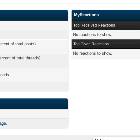
MyReactions
Top Received Reactions
No reactions to show.
rcent of total posts)
Top Given Reactions
No reactions to show.
ercent of total threads)
conds
age.