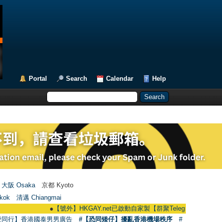
Portal
Search
Calendar
Help
大阪 Osaka
京都 Kyoto
kok
清邁 Chiangmai
●
【號外】HKGAY.net已啟動自家製【群聚Telegram群組】 HKGAY.net ha
愛同行】香港國泰男男廣告
#【恐同矮仔】擾亂香港機場秩序
#