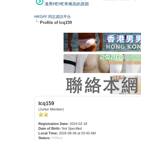
港男HEHE率漸高的原因
HKGAY 同志資訊平台
Profile of Icq159
Icq159
(Junior Member)
Registration Date:
2024-02-18
Date of Birth:
Not Specified
Local Time:
2026-08-08 at 03:40 AM
Status:
Offline