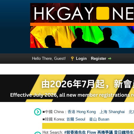
Hello There, Guest!
Login
Register
■中國 China：
香港 Hong Kong
上海 Shanghai
北京
■韓國 Korea:
首爾 Seou
l
釜山 Busan
Hot Search:
#前香港先生 Flow 再捲爭議 昔日鍾培生