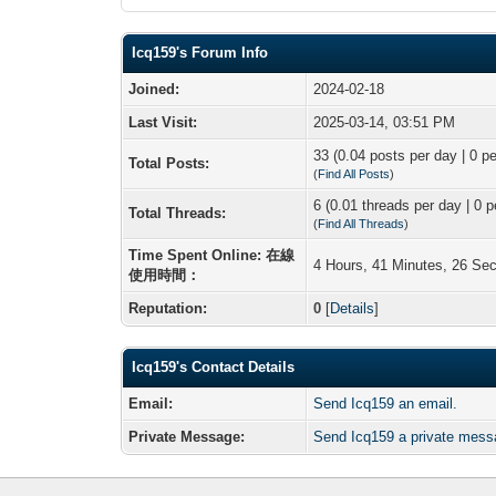
Icq159's Forum Info
Joined:
2024-02-18
Last Visit:
2025-03-14, 03:51 PM
33 (0.04 posts per day | 0 pe
Total Posts:
(
Find All Posts
)
6 (0.01 threads per day | 0 p
Total Threads:
(
Find All Threads
)
Time Spent Online: 在線
4 Hours, 41 Minutes, 26 Se
使用時間：
Reputation:
0
[
Details
]
Icq159's Contact Details
Email:
Send Icq159 an email.
Private Message:
Send Icq159 a private mess