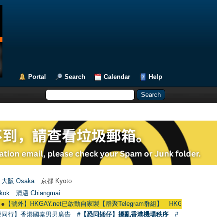
Portal
Search
Calendar
Help
大阪 Osaka
京都 Kyoto
kok
清邁 Chiangmai
號外】HKGAY.net已啟動自家製【群聚Telegram群組】 HKGAY.net has already ope
愛同行】香港國泰男男廣告
#【恐同矮仔】擾亂香港機場秩序
#