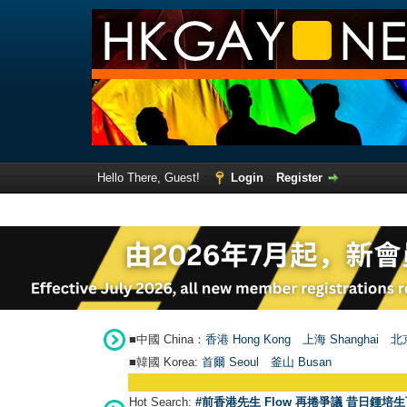
Hello There, Guest!
Login
Register
■中國 China：
香港 Hong Kong
上海 Shanghai
北京
■韓國 Korea:
首爾 Seou
l
釜山 Busan
Hot Search:
#前香港先生 Flow 再捲爭議 昔日鍾培生