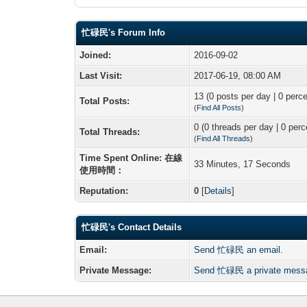
忙碌民's Forum Info
Joined:
2016-09-02
Last Visit:
2017-06-19, 08:00 AM
13 (0 posts per day | 0 perce
Total Posts:
(
Find All Posts
)
0 (0 threads per day | 0 perc
Total Threads:
(
Find All Threads
)
Time Spent Online: 在線
33 Minutes, 17 Seconds
使用時間：
Reputation:
0
[
Details
]
忙碌民's Contact Details
Email:
Send 忙碌民 an email.
Private Message:
Send 忙碌民 a private mess