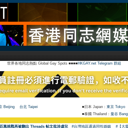
世界各地同志熱點 Global Gay Spots ■■■■
HKGAY.net Telegram 群組
 Beijing
台北 Taipei
■日本 Japan：
東京 Tokyo
■泰國 Thailand：
曼谷 Bang
●
【
百萬挑戰再被翻出 Threads 帖文批涉虐兒
#台灣地區通過同性婚姻
#【大