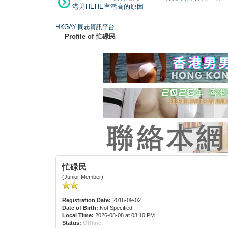
港男HEHE率漸高的原因
HKGAY 同志資訊平台
Profile of 忙碌民
忙碌民
(Junior Member)
Registration Date:
2016-09-02
Date of Birth:
Not Specified
Local Time:
2026-08-08 at 03:10 PM
Status:
Offline