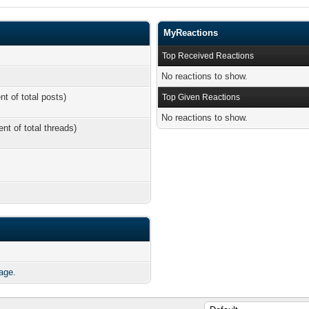
MyReactions
Top Received Reactions
No reactions to show.
nt of total posts)
Top Given Reactions
No reactions to show.
ent of total threads)
age.