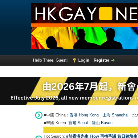
Hello There, Guest!
Login
Register
■中國 China：
香港 Hong Kong
上海 Shanghai
北京
■韓國 Korea:
首爾 Seou
l
釜山 Busan
Hot Search:
#前香港先生 Flow 再捲爭議 昔日鍾培生