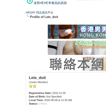
港男HEHE率漸高的原因
HKGAY 同志資訊平台
Profile of Lets_doit
Lets_doit
(Junior Member)
Registration Date:
2016-12-30
Date of Birth:
Not Specified
Local Time:
2026-08-08 at 12:30 AM
Status:
Offline