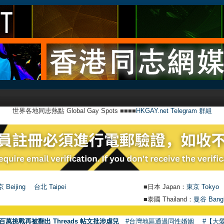
世界各地同志熱點 Global Gay Spots ■■■■
HKGAY.net Telegram 群組
 Beijing
台北 Taipei
■日本 Japan：
東京 Tokyo
■泰國 Thailand：
曼谷 Bang
百萬挑戰再被翻出 Threads 帖文批涉虐兒
#台灣地區通過同性婚姻
#【大