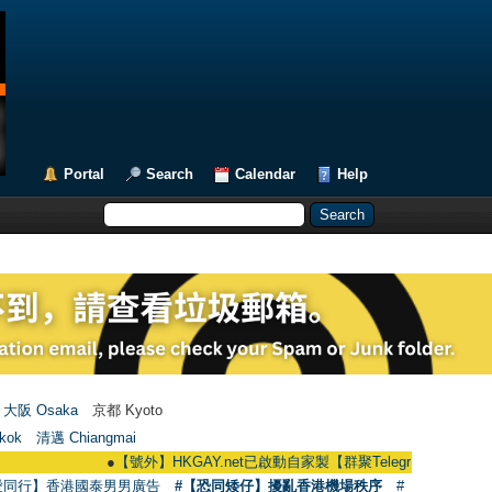
Portal
Search
Calendar
Help
大阪 Osaka
京都 Kyoto
kok
清邁 Chiangmai
●
【號外】HKGAY.net已啟動自家製【群聚Telegram群組】 HKGAY.net ha
愛同行】香港國泰男男廣告
#【恐同矮仔】擾亂香港機場秩序
#