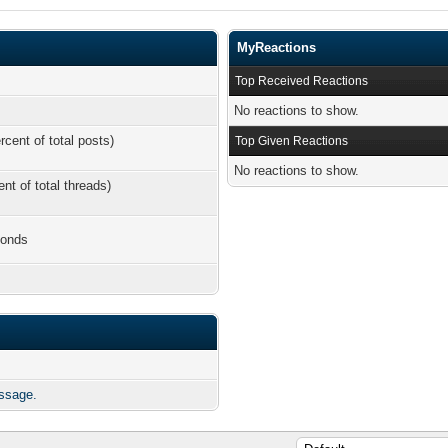
MyReactions
Top Received Reactions
No reactions to show.
rcent of total posts)
Top Given Reactions
No reactions to show.
ent of total threads)
conds
essage.