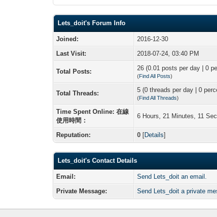
Lets_doit's Forum Info
Joined:
2016-12-30
Last Visit:
2018-07-24, 03:40 PM
26 (0.01 posts per day | 0 pe
Total Posts:
(
Find All Posts
)
5 (0 threads per day | 0 perc
Total Threads:
(
Find All Threads
)
Time Spent Online: 在線
6 Hours, 21 Minutes, 11 Se
使用時間：
Reputation:
0
[
Details
]
Lets_doit's Contact Details
Email:
Send Lets_doit an email.
Private Message:
Send Lets_doit a private m