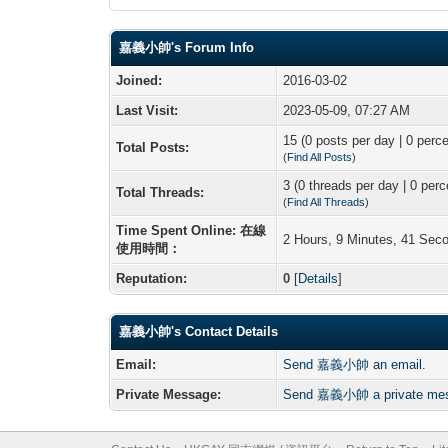
嘉義小帥's Forum Info
Joined:
2016-03-02
Last Visit:
2023-05-09, 07:27 AM
15 (0 posts per day | 0 perce
Total Posts:
(
Find All Posts
)
3 (0 threads per day | 0 perc
Total Threads:
(
Find All Threads
)
Time Spent Online: 在線
2 Hours, 9 Minutes, 41 Sec
使用時間：
Reputation:
0
[
Details
]
嘉義小帥's Contact Details
Email:
Send 嘉義小帥 an email.
Private Message:
Send 嘉義小帥 a private me