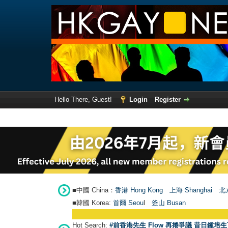
Hello There, Guest!
Login
Register
■中國 China：
香港 Hong Kong
上海 Shanghai
北京
■韓國 Korea:
首爾 Seou
l
釜山 Busan
Hot Search:
#前香港先生 Flow 再捲爭議 昔日鍾培生