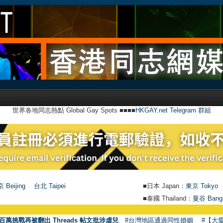
世界各地同志熱點 Global Gay Spots ■■■■
HKGAY.net Telegram 群組
 Beijing
台北 Taipei
■日本 Japan：
東京 Tokyo
■泰國 Thailand：
曼谷 Bang
百萬挑戰再被翻出 Threads 帖文批涉虐兒
#台灣地區通過同性婚姻
#【大