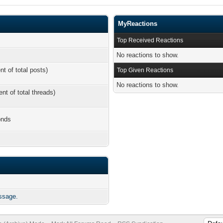
MyReactions
Top Received Reactions
No reactions to show.
nt of total posts)
Top Given Reactions
No reactions to show.
ent of total threads)
onds
ssage.