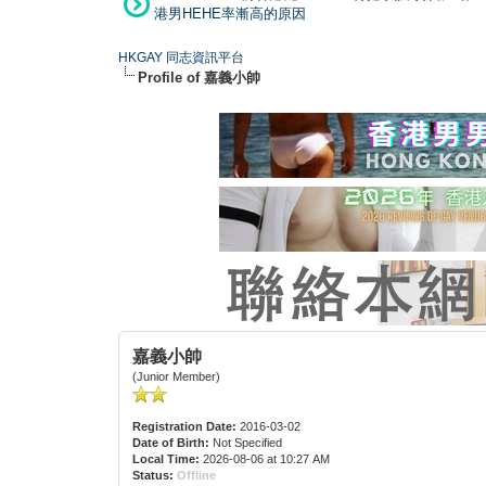
港男HEHE率漸高的原因
HKGAY 同志資訊平台
Profile of 嘉義小帥
嘉義小帥
(Junior Member)
Registration Date:
2016-03-02
Date of Birth:
Not Specified
Local Time:
2026-08-06 at 10:27 AM
Status:
Offline