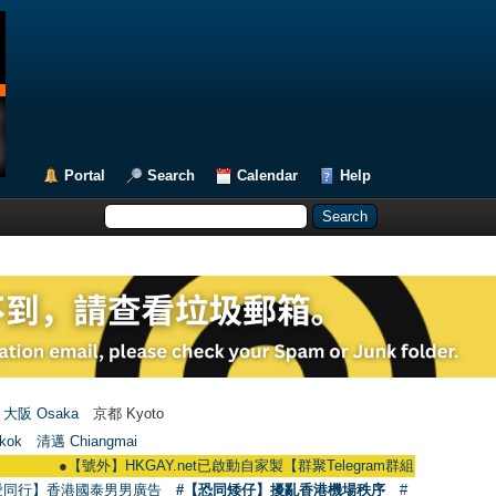
Portal
Search
Calendar
Help
大阪 Osaka
京都 Kyoto
kok
清邁 Chiangmai
●
【號外】HKGAY.net已啟動自家製【群聚Telegram群組】 HKGAY.net has alre
愛同行】香港國泰男男廣告
#【恐同矮仔】擾亂香港機場秩序
#