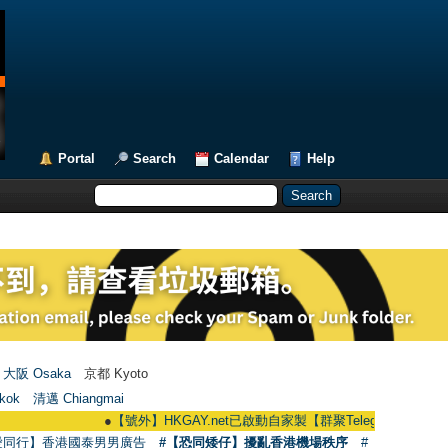
Portal
Search
Calendar
Help
大阪 Osaka
京都 Kyoto
kok
清邁 Chiangmai
●
【號外】HKGAY.net已啟動自家製【群聚Telegram群組】 HKGAY.net ha
愛同行】香港國泰男男廣告
#【恐同矮仔】擾亂香港機場秩序
#