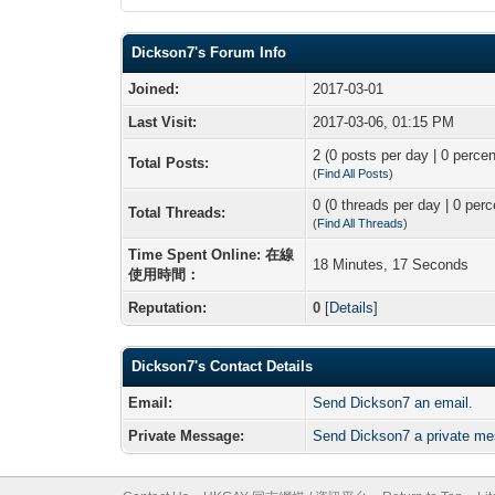
Dickson7's Forum Info
Joined:
2017-03-01
Last Visit:
2017-03-06, 01:15 PM
2 (0 posts per day | 0 percen
Total Posts:
(
Find All Posts
)
0 (0 threads per day | 0 perc
Total Threads:
(
Find All Threads
)
Time Spent Online: 在線
18 Minutes, 17 Seconds
使用時間：
Reputation:
0
[
Details
]
Dickson7's Contact Details
Email:
Send Dickson7 an email.
Private Message:
Send Dickson7 a private m