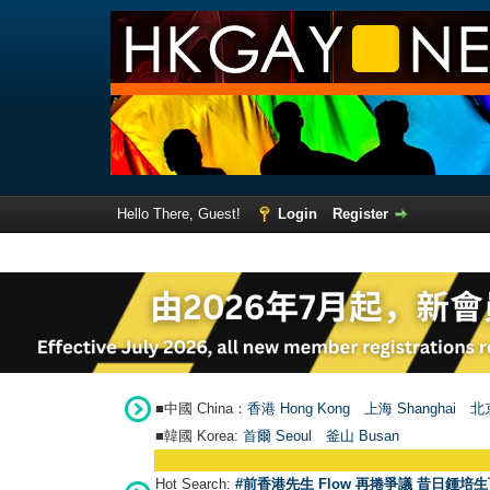
Hello There, Guest!
Login
Register
■中國 China：
香港 Hong Kong
上海 Shanghai
北京
■韓國 Korea:
首爾 Seou
l
釜山 Busan
Hot Search:
#前香港先生 Flow 再捲爭議 昔日鍾培生