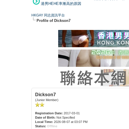
港男HEHE率漸高的原因
HKGAY 同志資訊平台
Profile of Dickson7
Dickson7
(Junior Member)
Registration Date:
2017-03-01
Date of Birth:
Not Specified
Local Time:
2026-08-07 at 03:07 PM
Status:
Offline