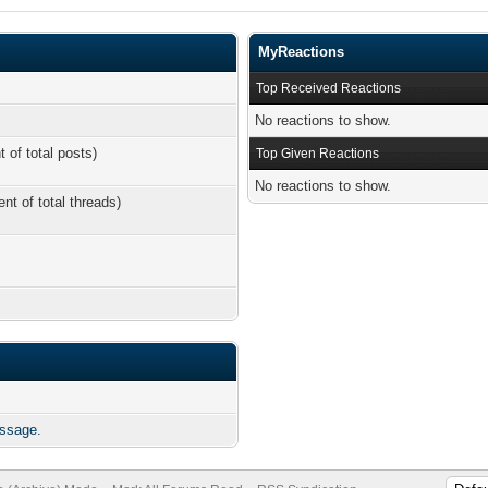
MyReactions
Top Received Reactions
No reactions to show.
t of total posts)
Top Given Reactions
No reactions to show.
ent of total threads)
essage.