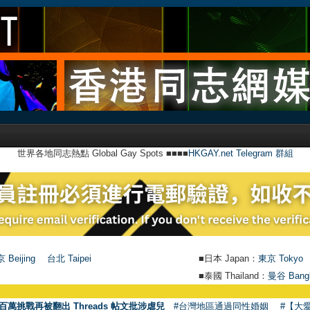
世界各地同志熱點 Global Gay Spots ■■■■
HKGAY.net Telegram 群組
 Beijing
台北 Taipei
■日本 Japan：
東京 Tokyo
■泰國 Thailand：
曼谷 Bang
百萬挑戰再被翻出 Threads 帖文批涉虐兒
#台灣地區通過同性婚姻
#【大