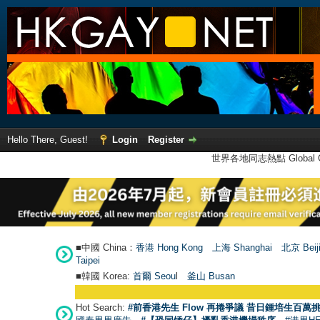
Hello There, Guest!
Login
Register
世界各地同志熱點 Global Ga
■中國 China：
香港 Hong Kong
上海 Shanghai
北京 Beij
Taipei
■韓國 Korea:
首爾 Seou
l
釜山 Busan
Hot Search:
#前香港先生 Flow 再捲爭議 昔日鍾培生百萬挑