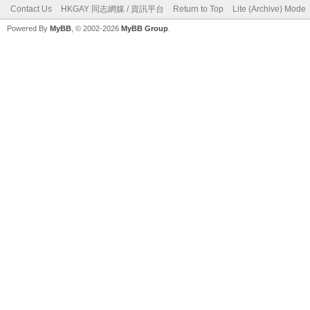
Contact Us
HKGAY 同志網媒 / 資訊平台
Return to Top
Lite (Archive) Mode
Powered By
MyBB
, © 2002-2026
MyBB Group
.