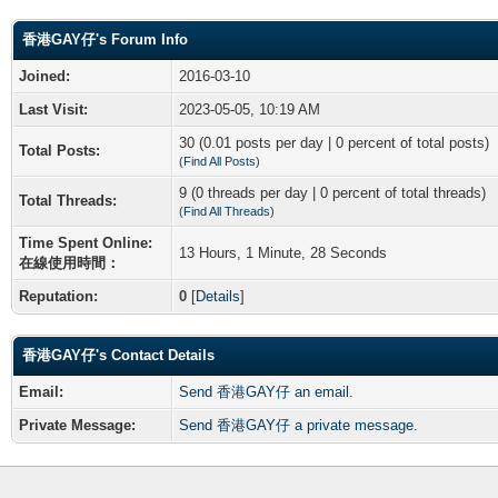
香港GAY仔's Forum Info
Joined:
2016-03-10
Last Visit:
2023-05-05, 10:19 AM
30 (0.01 posts per day | 0 percent of total posts)
Total Posts:
(
Find All Posts
)
9 (0 threads per day | 0 percent of total threads)
Total Threads:
(
Find All Threads
)
Time Spent Online:
13 Hours, 1 Minute, 28 Seconds
在線使用時間：
Reputation:
0
[
Details
]
香港GAY仔's Contact Details
Email:
Send 香港GAY仔 an email.
Private Message:
Send 香港GAY仔 a private message.