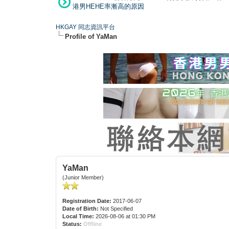
港男HEHE率漸高的原因
HKGAY 同志資訊平台
Profile of YaMan
YaMan
(Junior Member)
Registration Date:
2017-06-07
Date of Birth:
Not Specified
Local Time:
2026-08-06 at 01:30 PM
Status:
Offline