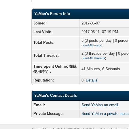
YaMan's Forum Info
Joined:
2017-06-07
Last Visit:
2017-06-11, 07:19 PM
5 (0 posts per day | 0 percen
Total Posts:
(
Find All Posts
)
2 (0 threads per day | 0 perc
Total Threads:
(
Find All Threads
)
Time Spent Online: 在線
41 Minutes, 6 Seconds
使用時間：
Reputation:
0
[
Details
]
YaMan's Contact Details
Email:
Send YaMan an email.
Private Message:
Send YaMan a private mess