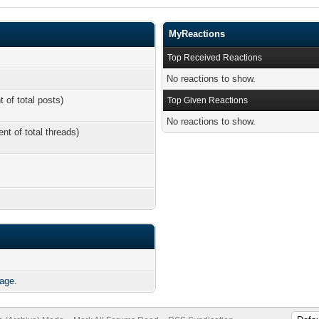
MyReactions
Top Received Reactions
No reactions to show.
t of total posts)
Top Given Reactions
No reactions to show.
ent of total threads)
age.