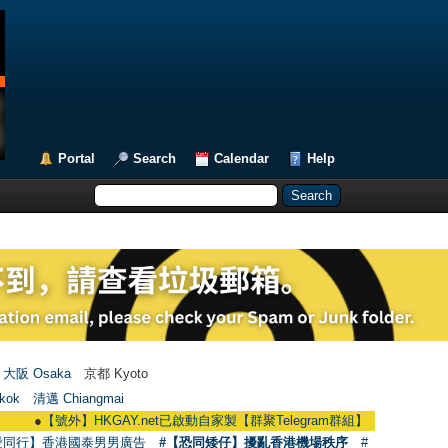
Portal
Search
Calendar
Help
大阪 Osaka
京都 Kyoto
kok
清邁 Chiangmai
●
【號外】HKGAY.net已啟動自家製【群聚Telegram群組】 HKGAY.net has already
愛同行】香港國泰男男廣告
#【恐同矮仔】擾亂香港機場秩序
#