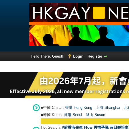
Hello There, Guest!
Login
Register
■中國 China：
香港 Hong Kong
上海 Shanghai
北京
■韓國 Korea:
首爾 Seou
l
釜山 Busan
Hot Search:
#前香港先生 Flow 再捲爭議 昔日鍾培生