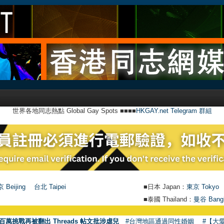
世界各地同志熱點 Global Gay Spots ■■■■
HKGAY.net Telegram 群組
 Beijing
台北 Taipei
■日本 Japan：
東京 Tokyo
■泰國 Thailand：
曼谷 Bang
百萬挑戰再被翻出 Threads 帖文批涉虐兒
#台灣地區通過同性婚姻
#【大