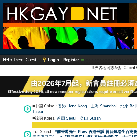
Hello There, Guest!
Login
Register
世界各地同志熱點 Global Ga
■中國 China：
香港 Hong Kong
上海 Shanghai
北京 Beij
Taipei
■韓國 Korea:
首爾 Seou
l
釜山 Busan
Hot Search:
#前香港先生 Flow 再捲爭議 昔日鍾培生百萬挑