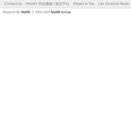
Contact Us
HKGAY 同志網媒 / 資訊平台
Return to Top
Lite (Archive) Mode
Powered By
MyBB
, © 2002-2026
MyBB Group
.