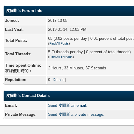
皮爾斯's Forum Info
Joined:
2017-10-05
Last Visit:
2019-01-14, 12:03 PM
65 (0.02 posts per day | 0.01 percent of total post
Total Posts:
(
Find All Posts
)
5 (0 threads per day | 0 percent of total threads)
Total Threads:
(
Find All Threads
)
Time Spent Online:
2 Hours, 33 Minutes, 37 Seconds
在線使用時間：
Reputation:
0
[
Details
]
皮爾斯's Contact Details
Email:
Send 皮爾斯 an email.
Private Message:
Send 皮爾斯 a private message.