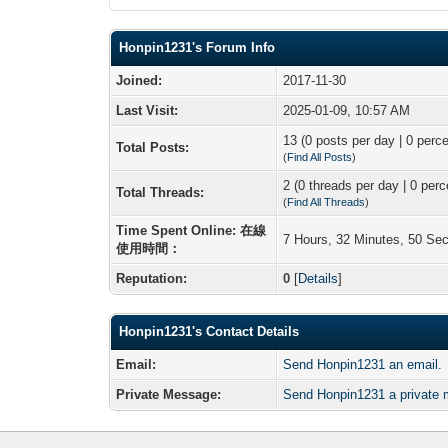
Honpin1231's Forum Info
Joined:
2017-11-30
Last Visit:
2025-01-09, 10:57 AM
13 (0 posts per day | 0 perce
Total Posts:
(
Find All Posts
)
2 (0 threads per day | 0 perc
Total Threads:
(
Find All Threads
)
Time Spent Online: 在線
7 Hours, 32 Minutes, 50 Se
使用時間：
Reputation:
0
[
Details
]
Honpin1231's Contact Details
Email:
Send Honpin1231 an email.
Private Message:
Send Honpin1231 a private