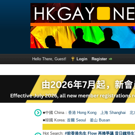
Hello There, Guest!
Login
Register
■中國 China：
香港 Hong Kong
上海 Shanghai
北京
■韓國 Korea:
首爾 Seou
l
釜山 Busan
Hot Search:
#前香港先生 Flow 再捲爭議 昔日鍾培生