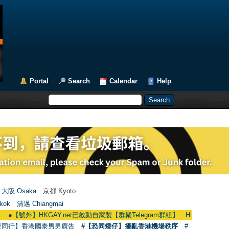
Portal
Search
Calendar
Help
大阪 Osaka
京都 Kyoto
kok
清邁 Chiangmai
●
【號外】HKGAY.net已啟動自家製【群聚Telegram群組】 HKGAY.net has already o
愛同行】香港國泰男男廣告
#【恐同矮仔】擾亂香港機場秩序
#