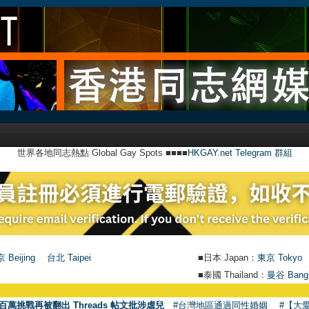
世界各地同志熱點 Global Gay Spots ■■■■
HKGAY.net Telegram 群組
 Beijing
台北 Taipei
■日本 Japan：
東京 Tokyo
■泰國 Thailand：
曼谷 Bang
百萬挑戰再被翻出 Threads 帖文批涉虐兒
#台灣地區通過同性婚姻
#【大