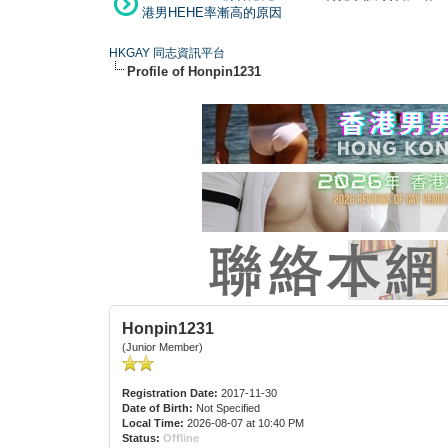
港男HEHE率漸高的原因
HKGAY 同志資訊平台
Profile of Honpin1231
Honpin1231
(Junior Member)
Registration Date:
2017-11-30
Date of Birth:
Not Specified
Local Time:
2026-08-07 at 10:40 PM
Status:
Offline