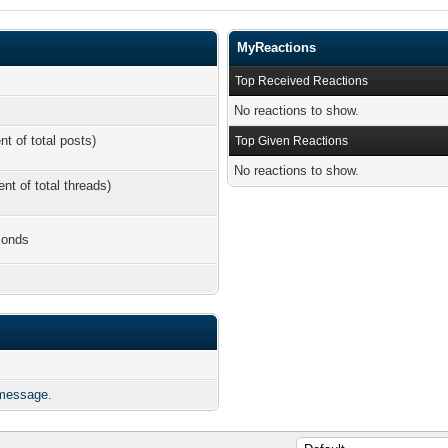
MyReactions
Top Received Reactions
No reactions to show.
nt of total posts)
Top Given Reactions
No reactions to show.
ent of total threads)
conds
 message.