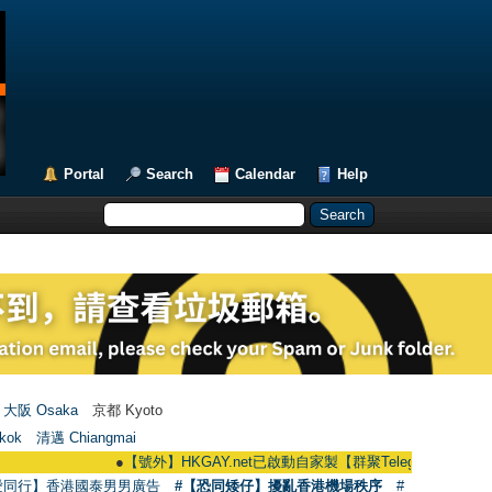
Portal
Search
Calendar
Help
大阪 Osaka
京都 Kyoto
kok
清邁 Chiangmai
●
【號外】HKGAY.net已啟動自家製【群聚Telegram群組】 HKGAY.net h
愛同行】香港國泰男男廣告
#【恐同矮仔】擾亂香港機場秩序
#