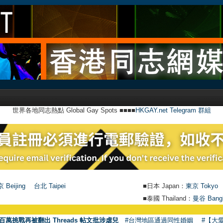
世界各地同志熱點 Global Gay Spots ■■■■
HKGAY.net Telegram 群組
 Beijing
台北 Taipei
■日本 Japan：
東京 Tokyo
■泰國 Thailand：
曼谷 Bang
百萬挑戰再被翻出 Threads 帖文批涉虐兒
#台灣地區通過同性婚姻
#【大