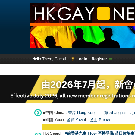
Hello There, Guest!
Login
Register
■中國 China：
香港 Hong Kong
上海 Shanghai
北京
■韓國 Korea:
首爾 Seou
l
釜山 Busan
Hot Search:
#前香港先生 Flow 再捲爭議 昔日鍾培生