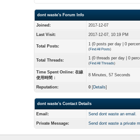
dont waste's Forum Info
Joined:
2017-12-07
Last Visit:
2017-12-07, 10:19 PM
1 (0 posts per day | 0 percen
Total Posts:
(
Find All Posts
)
1 (0 threads per day | 0 perc
Total Threads:
(
Find All Threads
)
Time Spent Online: 在線
8 Minutes, 57 Seconds
使用時間：
Reputation:
0
[
Details
]
dont waste's Contact Details
Email:
Send dont waste an email.
Private Message:
Send dont waste a private 