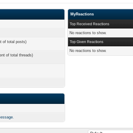
MyReactions
Top Received Reactions
No reactions to show.
t of total posts)
Top Given Reactions
No reactions to show.
ent of total threads)
message.