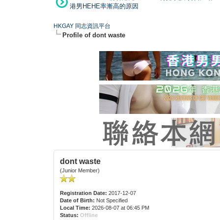
港男HEHE率漸高的原因
HKGAY 同志資訊平台
Profile of dont waste
dont waste
(Junior Member)
Registration Date:
2017-12-07
Date of Birth:
Not Specified
Local Time:
2026-08-07 at 06:45 PM
Status:
Offline