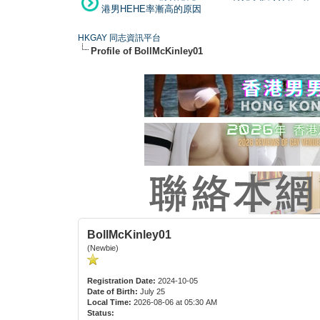
港男HEHE率漸高的原因
HKGAY 同志資訊平台
Profile of BollMcKinley01
BollMcKinley01
(Newbie)
Registration Date:
2024-10-05
Date of Birth:
July 25
Local Time:
2026-08-06 at 05:30 AM
Status: