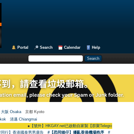
Portal
Search
Calendar
Help
大阪 Osaka
京都 Kyoto
kok
清邁 Chiangmai
●
【號外】HKGAY.net已啟動自家製【群聚Telegram群組】 HKGAY.net has
愛同行】香港國泰男男廣告
#【恐同矮仔】擾亂香港機場秩序
#