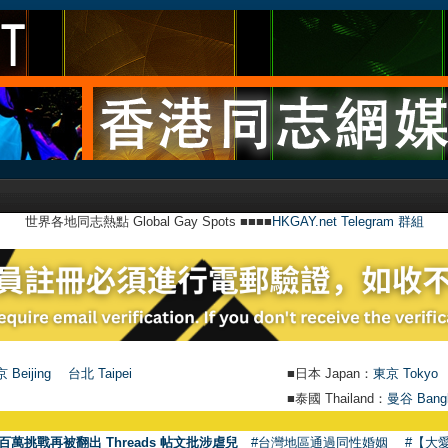
世界各地同志熱點 Global Gay Spots ■■■■
HKGAY.net Telegram 群組
 Beijing
台北 Taipei
■日本 Japan：
東京 Tokyo
■泰國 Thailand：
曼谷 Bang
百萬挑戰再被翻出 Threads 帖文批涉虐兒
#台灣地區通過同性婚姻
#【大