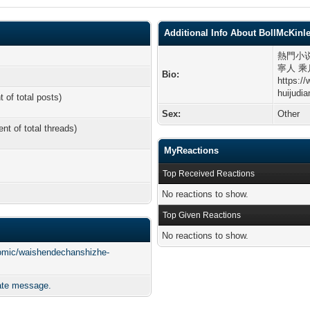
Additional Info About BollMcKinl
熱門小说
寧人 乘
Bio:
https:/
huijudi
t of total posts)
Sex:
Other
ent of total threads)
MyReactions
Top Received Reactions
No reactions to show.
Top Given Reactions
No reactions to show.
omic/waishendechanshizhe-
ate message.