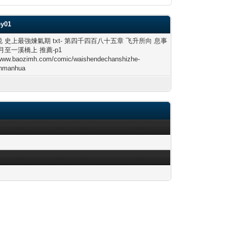
ey01
 史上最強煉氣期 txt- 第四千四百八十五章 飞升所向 息事
月至一溪橋上 推薦-p1
/www.baozimh.com/comic/waishendechanshizhe-
anmanhua