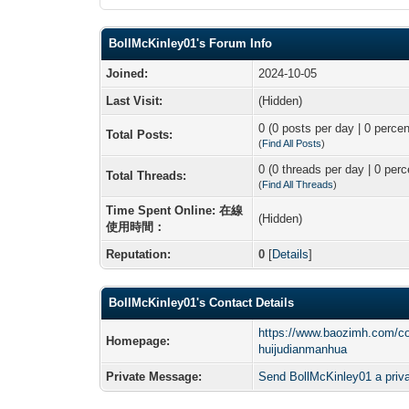
BollMcKinley01's Forum Info
Joined:
2024-10-05
Last Visit:
(Hidden)
0 (0 posts per day | 0 percen
Total Posts:
(
Find All Posts
)
0 (0 threads per day | 0 perc
Total Threads:
(
Find All Threads
)
Time Spent Online: 在線
(Hidden)
使用時間：
Reputation:
0
[
Details
]
BollMcKinley01's Contact Details
https://www.baozimh.com/c
Homepage:
huijudianmanhua
Private Message:
Send BollMcKinley01 a priv