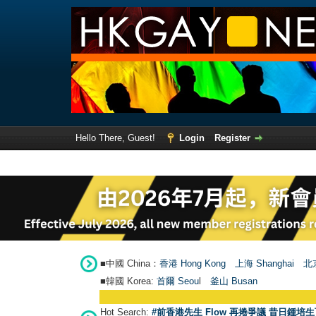
Hello There, Guest!
Login
Register
■中國 China：
香港 Hong Kong
上海 Shanghai
北京
■韓國 Korea:
首爾 Seou
l
釜山 Busan
Hot Search:
#前香港先生 Flow 再捲爭議 昔日鍾培生