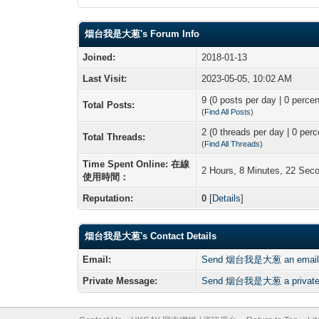
烟台我是大葱's Forum Info
Joined:
2018-01-13
Last Visit:
2023-05-05, 10:02 AM
9 (0 posts per day | 0 percen
Total Posts:
(
Find All Posts
)
2 (0 threads per day | 0 perc
Total Threads:
(
Find All Threads
)
Time Spent Online: 在線
2 Hours, 8 Minutes, 22 Sec
使用時間：
Reputation:
0
[
Details
]
烟台我是大葱's Contact Details
Email:
Send 烟台我是大葱 an email
Private Message:
Send 烟台我是大葱 a private