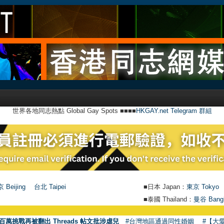
世界各地同志熱點 Global Gay Spots ■■■■
HKGAY.net Telegram 群組
 Beijing
台北 Taipei
■日本 Japan：
東京 Tokyo
■泰國 Thailand：
曼谷 Bang
百萬挑戰再被翻出 Threads 帖文批涉虐兒
#台灣地區通過同性婚姻
#【大