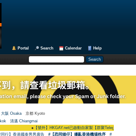
Portal
Search
Calendar
Help
大阪 Osaka
京都 Kyoto
kok
清邁 Chiangmai
●
【號外】HKGAY.net已啟動自家製【群聚Telegram群組】 HKGAY.net h
愛同行】香港國泰男男廣告
#【恐同矮仔】擾亂香港機場秩序
#