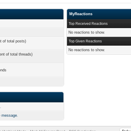
MyReactions
Top Received Reactions
No reactions to show.
t of total posts)
Top Given Reactions
No reactions to show.
ent of total threads)
onds
.
 message.