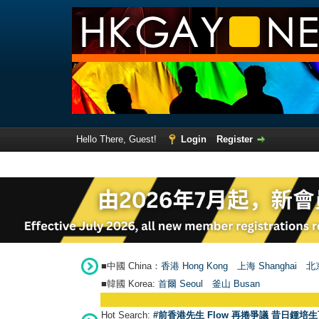
Hello There, Guest!
Login
Register
■中國 China：
香港 Hong Kong
上海 Shanghai
北京
■韓國 Korea:
首爾 Seou
l
釜山 Busan
Hot Search:
#前香港先生 Flow 再捲爭議 昔日鍾培生